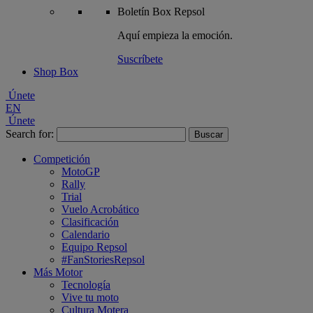
Boletín
Box Repsol
Aquí empieza la emoción.
Suscríbete
Shop Box
Únete
EN
Únete
Search for:
Competición
MotoGP
Rally
Trial
Vuelo Acrobático
Clasificación
Calendario
Equipo Repsol
#FanStoriesRepsol
Más Motor
Tecnología
Vive tu moto
Cultura Motera