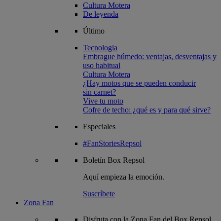
Cultura Motera
De leyenda
Último
Tecnologia
Embrague húmedo: ventajas, desventajas y
uso habitual
Cultura Motera
¿Hay motos que se pueden conducir
sin carnet?
Vive tu moto
Cofre de techo: ¿qué es y para qué sirve?
Especiales
#FanStoriesRepsol
Boletín
Box Repsol
Aquí empieza la emoción.
Suscríbete
Zona Fan
Disfruta con la Zona Fan del Box Repsol