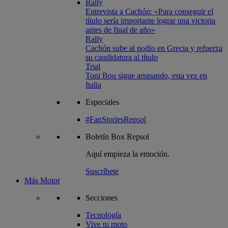
Rally
Entrevista a Cachón: «Para conseguir el
título sería importante lograr una victoria
antes de final de año»
Rally
Cachón sube al podio en Grecia y refuerza
su candidatura al título
Trial
Toni Bou sigue arrasando, esta vez en
Italia
Especiales
#FanStoriesRepsol
Boletín
Box Repsol
Aquí empieza la emoción.
Suscríbete
Más Motor
Secciones
Tecnología
Vive tu moto