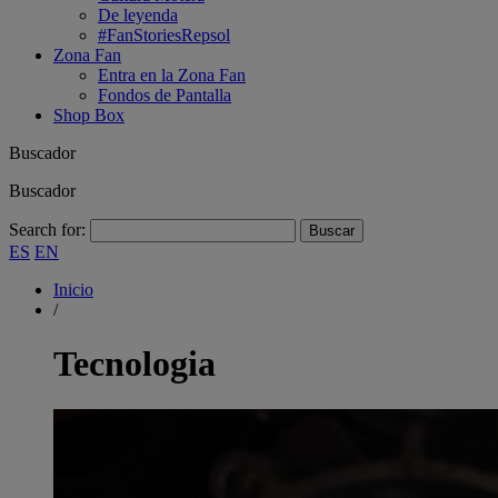
De leyenda
#FanStoriesRepsol
Zona Fan
Entra en la Zona Fan
Fondos de Pantalla
Shop Box
Buscador
Buscador
Search for:
ES
EN
Inicio
/
Tecnologia