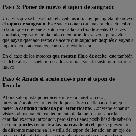
Paso 3: Poner de nuevo el tapón de sangrado
Una vez que se ha vaciado el aceite usado, hay que apretar de nuevo
el tapón de sangrado
. Este suele contar con una arandela de cobre
o latón que conviene sustituir en cada cambio de aceite. Una vez
apretado, repasa y limpia todo en entorno de esa zona para evitar
que hayan quedado restos de aceite que salpiquen después o vayan a
lugares poco adecuados, como la rueda trasera…
En el caso de los motores
que monten filtro de aceite
, este también
se debe aflojar –suele ir roscado- y retirar, siendo sustituido por uno
nuevo.
Paso 4: Añade el aceite nuevo por el tapón de
llenado
Ahora solo queda poner aceite nuevo a nuestro motor,
introduciéndolo con un embudo por la boca de llenado. Hay que
meter
la cantidad indicada por el fabricante
. Conviene echar un
vistazo al manual de mantenimiento de la moto para saber la
cantidad exacta a introducir, pero si no tienes posibilidad de saberlo
siempre
puedes recurrir a las marcas de nivel
, que se presentan
de diferente manera: en la varilla del tapón de llenado; en un ojo de
pez en el lateral del cárter; en un tubo de nivel en el caso de un