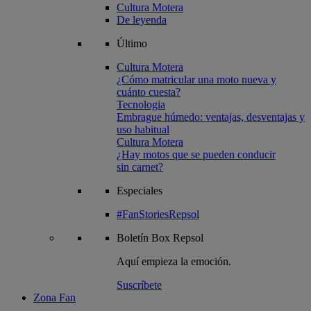
Cultura Motera
De leyenda
Último
Cultura Motera
¿Cómo matricular una moto nueva y
cuánto cuesta?
Tecnologia
Embrague húmedo: ventajas, desventajas y
uso habitual
Cultura Motera
¿Hay motos que se pueden conducir
sin carnet?
Especiales
#FanStoriesRepsol
Boletín
Box Repsol
Aquí empieza la emoción.
Suscríbete
Zona Fan