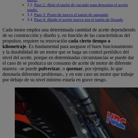
Paso 2: Abrir el tapón de vaciado para depositar el aceite
usado
Paso 3: Poner de nuevo el tapón de sangrado
Paso 4: Añade el aceite nuevo por el tapón de llenado
Cada motor emplea una determinada cantidad de aceite dependiendo
de su construcción y diseño y, en función de las características del
propulsor, requiere su renovación
cada cierto tiempo o
kilometraje
. Es fundamental para asegurar el buen funcionamiento
y la durabilidad de un motor que se haga un control periódico del
nivel del aceite, porque en determinadas circunstancias se puede dar
el caso de se produzca un consumo de aceite de motor de diferente
manera –se puede
pulverizar
, o
quemar
, por ejemplo, lo que
denotaría diferentes problemas-, y en este caso un motor que trabaje
por debajo de su nivel mínimo estaría en grave riesgo.