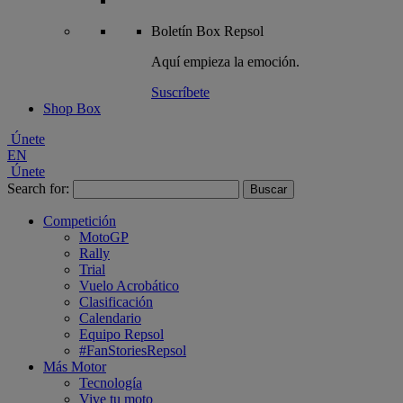
Boletín
Box Repsol
Aquí empieza la emoción.
Suscríbete
Shop Box
Únete
EN
Únete
Search for:
Competición
MotoGP
Rally
Trial
Vuelo Acrobático
Clasificación
Calendario
Equipo Repsol
#FanStoriesRepsol
Más Motor
Tecnología
Vive tu moto