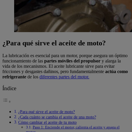
¿Para qué sirve el aceite de moto?
La lubricación es esencial para un motor, porque asegura un óptimo
funcionamiento de las
partes móviles del propulsor
y alarga la
vida de los mecanismos. El aceite lubricante sirve para evitar
fricciones y desgastes dañinos, pero fundamentalmente
actúa como
refrigerante
de los
diferentes partes del motor.
Índice
¿Para qué sirve el aceite de moto?
¿Cada cuánto se cambia el aceite de una moto?
Cómo cambiar el aceite de tu moto
Paso 1: Enciende el motor, calienta el aceite y apaga el
motor