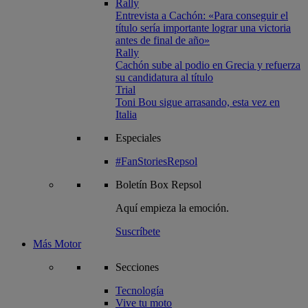
Rally
Entrevista a Cachón: «Para conseguir el
título sería importante lograr una victoria
antes de final de año»
Rally
Cachón sube al podio en Grecia y refuerza
su candidatura al título
Trial
Toni Bou sigue arrasando, esta vez en
Italia
Especiales
#FanStoriesRepsol
Boletín
Box Repsol
Aquí empieza la emoción.
Suscríbete
Más Motor
Secciones
Tecnología
Vive tu moto