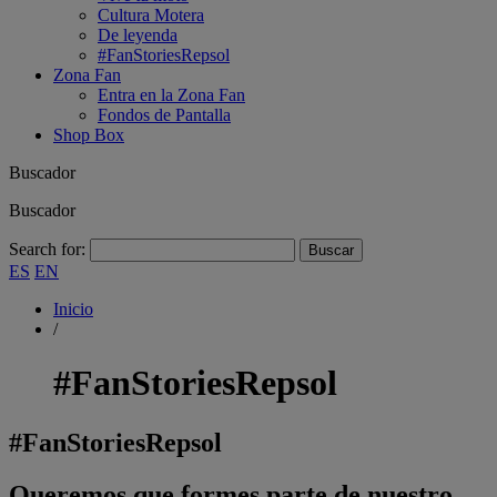
Cultura Motera
De leyenda
#FanStoriesRepsol
Zona Fan
Entra en la Zona Fan
Fondos de Pantalla
Shop Box
Buscador
Buscador
Search for:
ES
EN
Inicio
/
#FanStoriesRepsol
#FanStoriesRepsol
Queremos que formes parte de nuestro