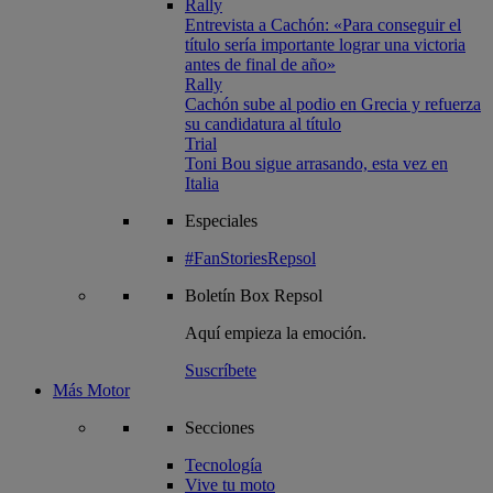
Rally
Entrevista a Cachón: «Para conseguir el
título sería importante lograr una victoria
antes de final de año»
Rally
Cachón sube al podio en Grecia y refuerza
su candidatura al título
Trial
Toni Bou sigue arrasando, esta vez en
Italia
Especiales
#FanStoriesRepsol
Boletín
Box Repsol
Aquí empieza la emoción.
Suscríbete
Más Motor
Secciones
Tecnología
Vive tu moto