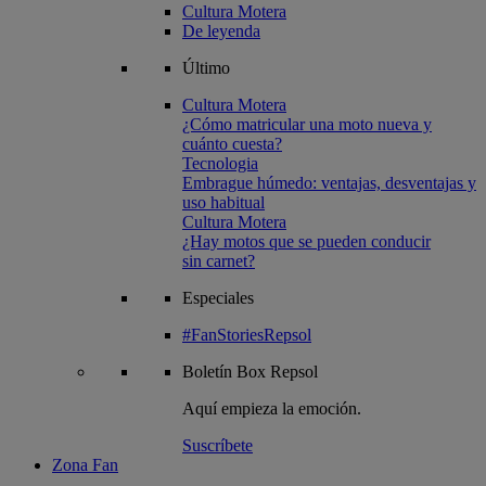
Cultura Motera
De leyenda
Último
Cultura Motera
¿Cómo matricular una moto nueva y
cuánto cuesta?
Tecnologia
Embrague húmedo: ventajas, desventajas y
uso habitual
Cultura Motera
¿Hay motos que se pueden conducir
sin carnet?
Especiales
#FanStoriesRepsol
Boletín
Box Repsol
Aquí empieza la emoción.
Suscríbete
Zona Fan