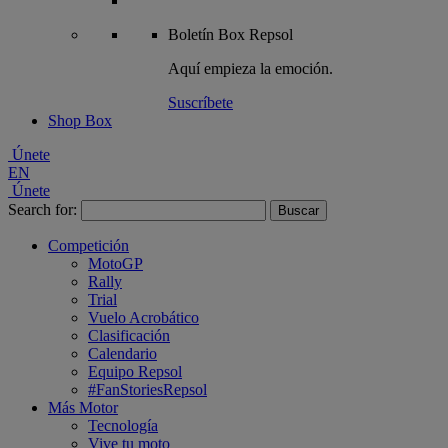
Boletín
Box Repsol
Aquí empieza la emoción.
Suscríbete
Shop Box
Únete
EN
Únete
Search for:
Competición
MotoGP
Rally
Trial
Vuelo Acrobático
Clasificación
Calendario
Equipo Repsol
#FanStoriesRepsol
Más Motor
Tecnología
Vive tu moto