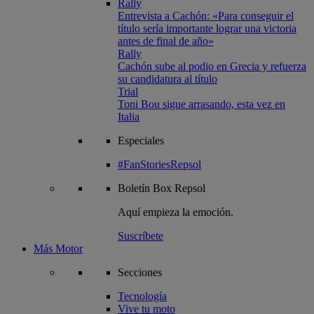
Rally
Entrevista a Cachón: «Para conseguir el
título sería importante lograr una victoria
antes de final de año»
Rally
Cachón sube al podio en Grecia y refuerza
su candidatura al título
Trial
Toni Bou sigue arrasando, esta vez en
Italia
Especiales
#FanStoriesRepsol
Boletín
Box Repsol
Aquí empieza la emoción.
Suscríbete
Más Motor
Secciones
Tecnología
Vive tu moto