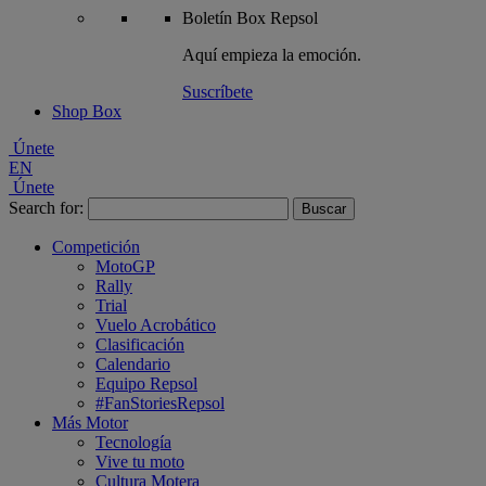
Boletín
Box Repsol
Aquí empieza la emoción.
Suscríbete
Shop Box
Únete
EN
Únete
Search for:
Competición
MotoGP
Rally
Trial
Vuelo Acrobático
Clasificación
Calendario
Equipo Repsol
#FanStoriesRepsol
Más Motor
Tecnología
Vive tu moto
Cultura Motera