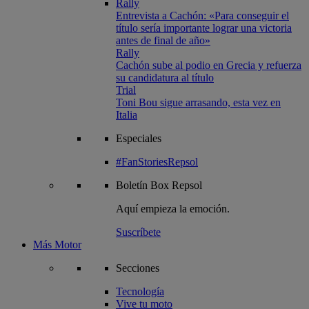
Rally
Entrevista a Cachón: «Para conseguir el
título sería importante lograr una victoria
antes de final de año»
Rally
Cachón sube al podio en Grecia y refuerza
su candidatura al título
Trial
Toni Bou sigue arrasando, esta vez en
Italia
Especiales
#FanStoriesRepsol
Boletín
Box Repsol
Aquí empieza la emoción.
Suscríbete
Más Motor
Secciones
Tecnología
Vive tu moto