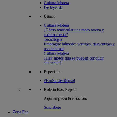
Cultura Motera
De leyenda
Último
Cultura Motera
¿Cómo matricular una moto nueva y
cuánto cuesta?
Tecnologia
Embrague húmedo: ventajas, desventajas y
uso habitual
Cultura Motera
¿Hay motos que se pueden conducir
sin carnet?
Especiales
#FanStoriesRepsol
Boletín
Box Repsol
Aquí empieza la emoción.
Suscríbete
Zona Fan