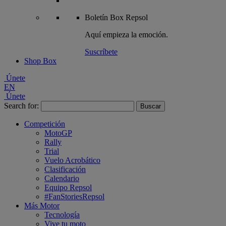
Boletín
Box Repsol
Aquí empieza la emoción.
Suscríbete
Shop Box
Únete
EN
Únete
Search for:
Competición
MotoGP
Rally
Trial
Vuelo Acrobático
Clasificación
Calendario
Equipo Repsol
#FanStoriesRepsol
Más Motor
Tecnología
Vive tu moto