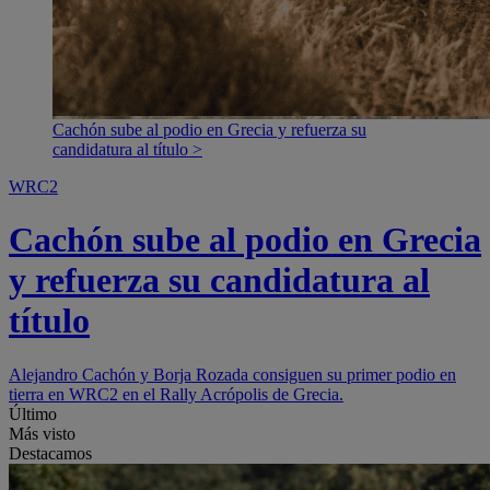
Cachón sube al podio en Grecia y refuerza su
candidatura al título >
WRC2
Cachón sube al podio en Grecia
y refuerza su candidatura al
título
Alejandro Cachón y Borja Rozada consiguen su primer podio en
tierra en WRC2 en el Rally Acrópolis de Grecia.
Último
Más visto
Destacamos