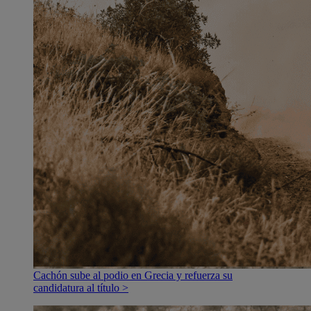
Cachón sube al podio en Grecia y refuerza su
candidatura al título >