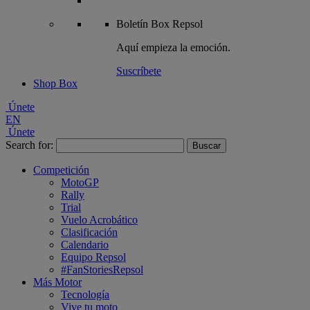
Boletín
Box Repsol
Aquí empieza la emoción.
Suscríbete
Shop Box
Únete
EN
Únete
Search for:
Competición
MotoGP
Rally
Trial
Vuelo Acrobático
Clasificación
Calendario
Equipo Repsol
#FanStoriesRepsol
Más Motor
Tecnología
Vive tu moto