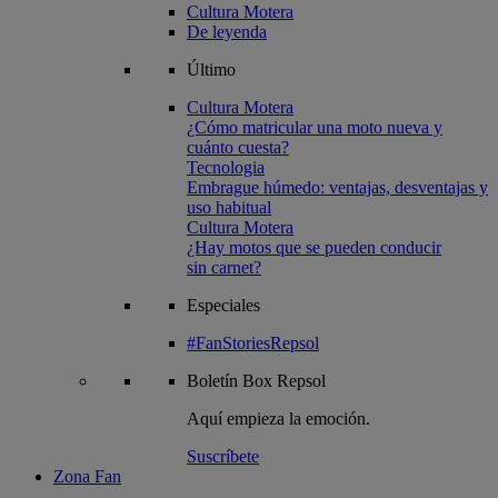
Cultura Motera
De leyenda
Último
Cultura Motera
¿Cómo matricular una moto nueva y
cuánto cuesta?
Tecnologia
Embrague húmedo: ventajas, desventajas y
uso habitual
Cultura Motera
¿Hay motos que se pueden conducir
sin carnet?
Especiales
#FanStoriesRepsol
Boletín
Box Repsol
Aquí empieza la emoción.
Suscríbete
Zona Fan