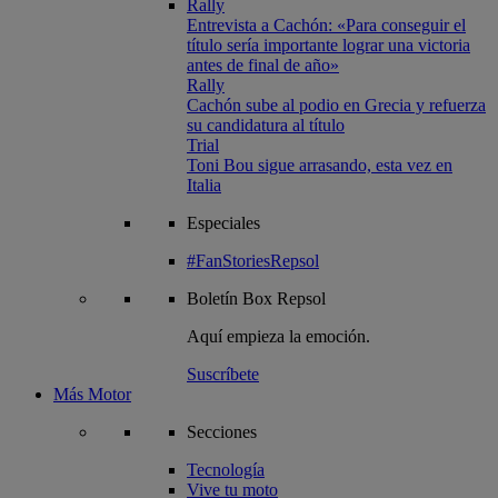
Rally
Entrevista a Cachón: «Para conseguir el
título sería importante lograr una victoria
antes de final de año»
Rally
Cachón sube al podio en Grecia y refuerza
su candidatura al título
Trial
Toni Bou sigue arrasando, esta vez en
Italia
Especiales
#FanStoriesRepsol
Boletín
Box Repsol
Aquí empieza la emoción.
Suscríbete
Más Motor
Secciones
Tecnología
Vive tu moto