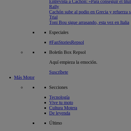
Entrevista a Cachón: «Para conseguir el títul
Rally
Cachón sube al podio en Grecia y refuerza su
Trial
Toni Bou sigue arrasando, esta vez en Italia
Especiales
#FanStoriesRepsol
Boletín
Box Repsol
Aquí empieza la emoción.
Suscríbete
Más Motor
Secciones
Tecnología
Vive tu moto
Cultura Motera
De leyenda
Último