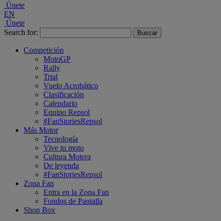
Únete
EN
Únete
Search for:
Competición
MotoGP
Rally
Trial
Vuelo Acrobático
Clasificación
Calendario
Equipo Repsol
#FanStoriesRepsol
Más Motor
Tecnología
Vive tu moto
Cultura Motera
De leyenda
#FanStoriesRepsol
Zona Fan
Entra en la Zona Fan
Fondos de Pantalla
Shop Box