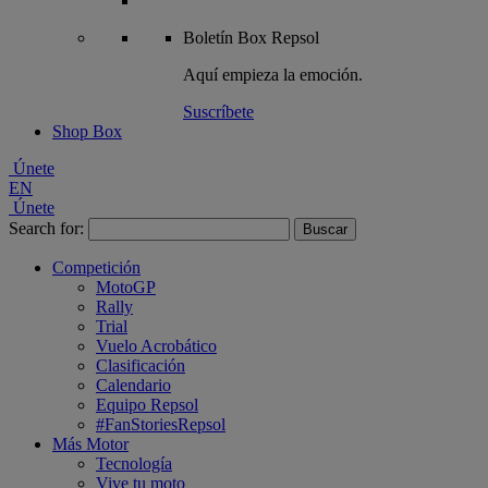
Boletín
Box Repsol
Aquí empieza la emoción.
Suscríbete
Shop Box
Únete
EN
Únete
Search for:
Competición
MotoGP
Rally
Trial
Vuelo Acrobático
Clasificación
Calendario
Equipo Repsol
#FanStoriesRepsol
Más Motor
Tecnología
Vive tu moto