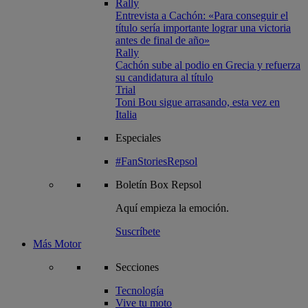
Rally
Entrevista a Cachón: «Para conseguir el
título sería importante lograr una victoria
antes de final de año»
Rally
Cachón sube al podio en Grecia y refuerza
su candidatura al título
Trial
Toni Bou sigue arrasando, esta vez en
Italia
Especiales
#FanStoriesRepsol
Boletín
Box Repsol
Aquí empieza la emoción.
Suscríbete
Más Motor
Secciones
Tecnología
Vive tu moto