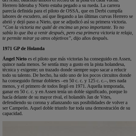
Herrero lideraba y Nieto estaba pegado a su rueda. La carrera
parecía definida para el piloto de OSSA, que en Derbi cumplía
labores de escudero, así que llegando a las últimas curvas Herrero se
abrió y dejó paso a Nieto, que se adjudicó así su primera victoria.
“Con la victoria me quité de encima un peso importante. Yo no
sabía lo que iba a venir después, pero esa primera victoria te relaja,
te permite mirar ya otros objetivos”
, dijo años después.
1971 GP de Holanda
Ángel Nieto
es el piloto que más victorias ha conseguido en Assen,
quince nada menos. Se sentía muy a gusto en la pista holandesa,
técnica y exigente; un trazado donde siempre supo sacar a relucir
todo su talento. De hecho, ha sido uno de los pocos circuitos donde
ha conseguido firmar dobletes –en 50 c. c. y 125 c. c.–, tres nada
menos, y el primero de todos llegó en 1971. Aquella temporada,
ganar en 50 c. c. y en Assen tenía un doble significado, porque lo
hacía delante de su mayor rival, el holandés Jan de Vries,
defendiendo su corona y afianzando sus posibilidades de volver a
ser Campeón. Aquel doble triunfo fue toda una demostración de su
capacidad.