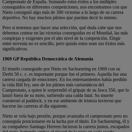
Campeonato de España. Sumando estos éxitos a los múltiples
conseguidos en diferentes competiciones, nos encontramos con que
Nieto consiguió algo más de 300 victorias a lo largo de su carrera
deportiva. No hay muchos pilotos que puedan decir lo mismo.
Pero si tenemos que hacer una selección, qué duda cabe que nos
debemos centrar en las victorias conseguidas en el Mundial, las más
complejas y exigentes por el alto nivel de la competición. Elegir
entre noventa no es sencillo, pero quizás estos sean sus éxitos más
significativos.
1969 GP República Democrática de Alemania
El triunfo conseguido por Nieto en Sachsenring en 1969 con su
Derbi 50 c. c. es importante porque fue el primero. Aquella fue una
carrera cargada de emociones. En los entrenamientos había perdido
la vida Bill Ivy, uno de los pilotos más carismáticos del
Campeonato, a quien le sorprendió el gripaje de su Jawa 350, que lo
lanzó fuera de su moto, sufriendo una caída fatal. Su muerte
consternó al paddock, y en ese ambiente de tristeza tuvieron que
hacerse las carreras al día siguiente.
Nieto se veía bajo presión, porque avanzaba el campeonato pero no
conseguía posicionarse en la lucha por el título. En Sachsenring, él y
su compañero Santiago Herrero hicieron la carrera juntos, escapados
del resto, batiendo ambos el récord de la pista en cada vuelta.