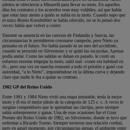
pilotos se ofrecieron a Minarelli para llevar su moto. En aquellos
días los contratos y los acuerdos eran muy volátiles, así que había
que estar muy atento a quién se subía en tu moto. Cuando supo que
el suizo Bruno Kneubühler se había ofrecido, no se lo pensó dos
veces: había que volver a correr.
Durante su ausencia en las carreras de Finlandia y Suecia, las
circunstancias le permitieron coronarse campeón, pero Nieto ya
pensaba en el futuro. No había pasado ni un mes del accidente,
cuando se presentó en Silverstone y se quitó las escayolas. Apenas
podía andar. Como las salidas se daban en parado, le costó un
esfuerzo enorme empujar la moto, salió mal –como era habitual en
él–, pero una vez en marcha remontó a todo el pelotón y ganó con
autoridad, “a lo Nieto”, imponiéndose en la última curva y dejando
claro que nadie le iba a quitar su contrato.
1982 GP del Reino Unido
Entre 1981 y 1984 Nieto vivió una etapa intratable, tenía la mejor
moto y él era el mejor piloto de la categoría de 125 c. c. A veces le
surgían competidores que le apretaban las clavijas, pero siempre
sabía sobreponerse y ganar. Una de esas ocasiones fue el Gran
Premio del Reino Unido de 1982, en Silverstone, donde se tuvo que
enfrentar a Ricardo Tormo. Siempre tuvieron una relación cordial,
pero en aquel momento, por circunstancias ajenas, el ambiente entre