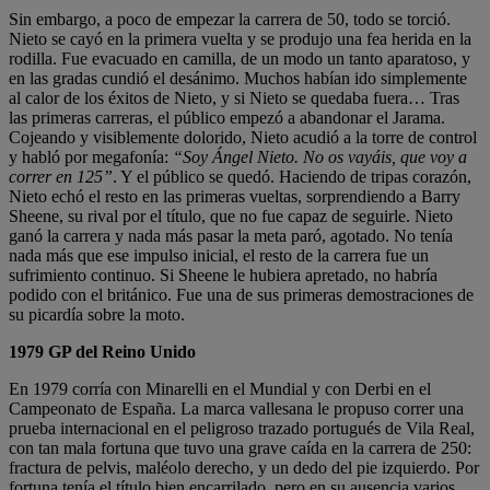
Sin embargo, a poco de empezar la carrera de 50, todo se torció.
Nieto se cayó en la primera vuelta y se produjo una fea herida en la
rodilla. Fue evacuado en camilla, de un modo un tanto aparatoso, y
en las gradas cundió el desánimo. Muchos habían ido simplemente
al calor de los éxitos de Nieto, y si Nieto se quedaba fuera… Tras
las primeras carreras, el público empezó a abandonar el Jarama.
Cojeando y visiblemente dolorido, Nieto acudió a la torre de control
y habló por megafonía:
“Soy Ángel Nieto. No os vayáis, que voy a
correr en 125”
. Y el público se quedó. Haciendo de tripas corazón,
Nieto echó el resto en las primeras vueltas, sorprendiendo a Barry
Sheene, su rival por el título, que no fue capaz de seguirle. Nieto
ganó la carrera y nada más pasar la meta paró, agotado. No tenía
nada más que ese impulso inicial, el resto de la carrera fue un
sufrimiento continuo. Si Sheene le hubiera apretado, no habría
podido con el británico. Fue una de sus primeras demostraciones de
su picardía sobre la moto.
1979 GP del Reino Unido
En 1979 corría con Minarelli en el Mundial y con Derbi en el
Campeonato de España. La marca vallesana le propuso correr una
prueba internacional en el peligroso trazado portugués de Vila Real,
con tan mala fortuna que tuvo una grave caída en la carrera de 250:
fractura de pelvis, maléolo derecho, y un dedo del pie izquierdo. Por
fortuna tenía el título bien encarrilado, pero en su ausencia varios