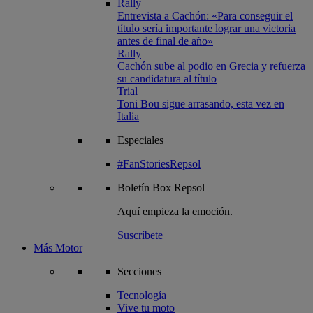
Rally
Entrevista a Cachón: «Para conseguir el
título sería importante lograr una victoria
antes de final de año»
Rally
Cachón sube al podio en Grecia y refuerza
su candidatura al título
Trial
Toni Bou sigue arrasando, esta vez en
Italia
Especiales
#FanStoriesRepsol
Boletín
Box Repsol
Aquí empieza la emoción.
Suscríbete
Más Motor
Secciones
Tecnología
Vive tu moto