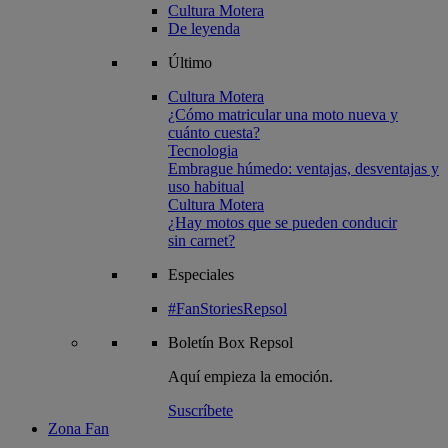
Cultura Motera
De leyenda
Último
Cultura Motera
¿Cómo matricular una moto nueva y
cuánto cuesta?
Tecnologia
Embrague húmedo: ventajas, desventajas y
uso habitual
Cultura Motera
¿Hay motos que se pueden conducir
sin carnet?
Especiales
#FanStoriesRepsol
Boletín
Box Repsol
Aquí empieza la emoción.
Suscríbete
Zona Fan