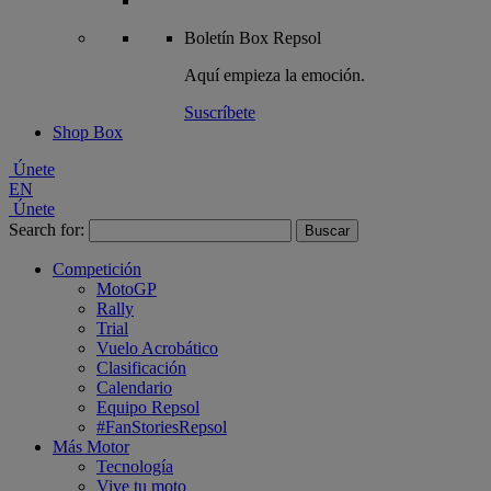
Boletín
Box Repsol
Aquí empieza la emoción.
Suscríbete
Shop Box
Únete
EN
Únete
Search for:
Competición
MotoGP
Rally
Trial
Vuelo Acrobático
Clasificación
Calendario
Equipo Repsol
#FanStoriesRepsol
Más Motor
Tecnología
Vive tu moto