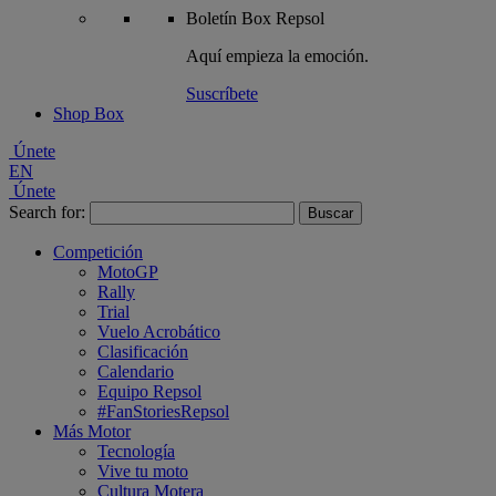
Boletín
Box Repsol
Aquí empieza la emoción.
Suscríbete
Shop Box
Únete
EN
Únete
Search for:
Competición
MotoGP
Rally
Trial
Vuelo Acrobático
Clasificación
Calendario
Equipo Repsol
#FanStoriesRepsol
Más Motor
Tecnología
Vive tu moto
Cultura Motera