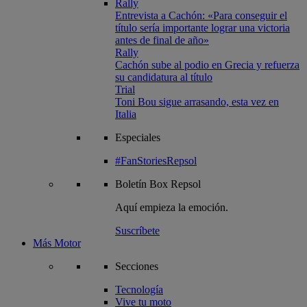
Rally
Entrevista a Cachón: «Para conseguir el
título sería importante lograr una victoria
antes de final de año»
Rally
Cachón sube al podio en Grecia y refuerza
su candidatura al título
Trial
Toni Bou sigue arrasando, esta vez en
Italia
Especiales
#FanStoriesRepsol
Boletín
Box Repsol
Aquí empieza la emoción.
Suscríbete
Más Motor
Secciones
Tecnología
Vive tu moto