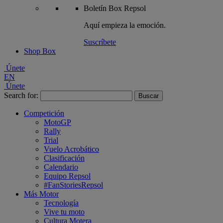
Boletín
Box Repsol
Aquí empieza la emoción.
Suscríbete
Shop Box
Únete
EN
Únete
Search for:
Competición
MotoGP
Rally
Trial
Vuelo Acrobático
Clasificación
Calendario
Equipo Repsol
#FanStoriesRepsol
Más Motor
Tecnología
Vive tu moto
Cultura Motera