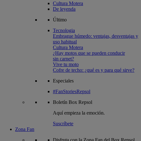
Cultura Motera
De leyenda
Último
Tecnologia
Embrague húmedo: ventajas, desventajas y
uso habitual
Cultura Motera
¿Hay motos que se pueden conducir
sin carnet?
Vive tu moto
Cofre de techo: ¿qué es y para qué sirve?
Especiales
#FanStoriesRepsol
Boletín
Box Repsol
Aquí empieza la emoción.
Suscríbete
Zona Fan
Disfruta con la Zona Fan del Box Repsol