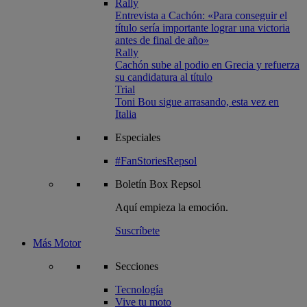
Rally
Entrevista a Cachón: «Para conseguir el
título sería importante lograr una victoria
antes de final de año»
Rally
Cachón sube al podio en Grecia y refuerza
su candidatura al título
Trial
Toni Bou sigue arrasando, esta vez en
Italia
Especiales
#FanStoriesRepsol
Boletín
Box Repsol
Aquí empieza la emoción.
Suscríbete
Más Motor
Secciones
Tecnología
Vive tu moto