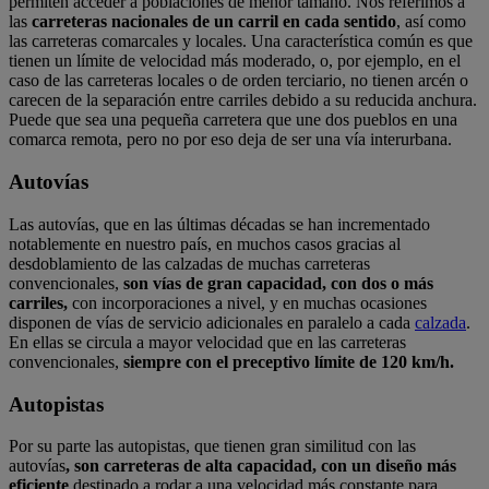
permiten acceder a poblaciones de menor tamaño. Nos referimos a
las
carreteras nacionales de un carril en cada sentido
, así como
las carreteras comarcales y locales. Una característica común es que
tienen un límite de velocidad más moderado, o, por ejemplo, en el
caso de las carreteras locales o de orden terciario, no tienen arcén o
carecen de la separación entre carriles debido a su reducida anchura.
Puede que sea una pequeña carretera que une dos pueblos en una
comarca remota, pero no por eso deja de ser una vía interurbana.
Autovías
Las autovías, que en las últimas décadas se han incrementado
notablemente en nuestro país, en muchos casos gracias al
desdoblamiento de las calzadas de muchas carreteras
convencionales,
son vías de gran capacidad, con dos o más
carriles,
con incorporaciones a nivel, y en muchas ocasiones
disponen de vías de servicio adicionales en paralelo a cada
calzada
.
En ellas se circula a mayor velocidad que en las carreteras
convencionales,
siempre con el preceptivo límite de 120 km/h.
Autopistas
Por su parte las autopistas, que tienen gran similitud con las
autovías
, son carreteras de alta capacidad, con un diseño más
eficiente
destinado a rodar a una velocidad más constante para