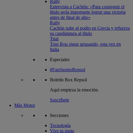
Rally
Entrevista a Cachón: «Para conseguir el
título sería importante lograr una victoria
antes de final de año»
Rally
Cachón sube al podio en Grecia y refuerza
su candidatura al título
Trial
Toni Bou sigue arrasando, esta vez en
Italia
Especiales
#FanStoriesRepsol
Boletín
Box Repsol
Aquí empieza la emoción.
Suscríbete
Más Motor
Secciones
Tecnología
Vive tu moto