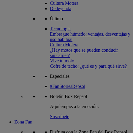
Cultura Motera
De leyenda
Último
Tecnologia
Embrague húmedo: ventajas, desventajas y
uso habitual
Cultura Motera
¿Hay motos que se pueden conducir
sin carnet?
Vive tu moto
Cofre de techo: ¿qué es y para qué sirve?
Especiales
#FanStoriesRepsol
Boletín
Box Repsol
Aquí empieza la emoción.
Suscríbete
Zona Fan
Disfruta con la Zona Fan del Box Repsol