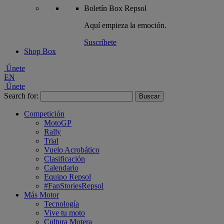
Boletín
Box Repsol
Aquí empieza la emoción.
Suscríbete
Shop Box
Únete
EN
Únete
Search for:
Competición
MotoGP
Rally
Trial
Vuelo Acrobático
Clasificación
Calendario
Equipo Repsol
#FanStoriesRepsol
Más Motor
Tecnología
Vive tu moto
Cultura Motera