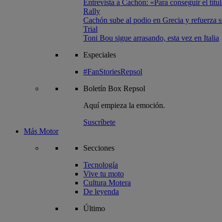
Entrevista a Cachón: «Para conseguir el títul
Rally
Cachón sube al podio en Grecia y refuerza su
Trial
Toni Bou sigue arrasando, esta vez en Italia
Especiales
#FanStoriesRepsol
Boletín
Box Repsol
Aquí empieza la emoción.
Suscríbete
Más Motor
Secciones
Tecnología
Vive tu moto
Cultura Motera
De leyenda
Último