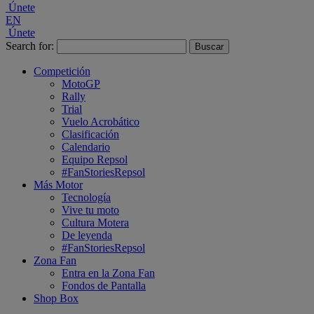
Únete
EN
Únete
Search for:
Competición
MotoGP
Rally
Trial
Vuelo Acrobático
Clasificación
Calendario
Equipo Repsol
#FanStoriesRepsol
Más Motor
Tecnología
Vive tu moto
Cultura Motera
De leyenda
#FanStoriesRepsol
Zona Fan
Entra en la Zona Fan
Fondos de Pantalla
Shop Box