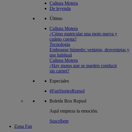
Cultura Motera
De leyenda
Último
Cultura Motera
¿Cómo matricular una moto nueva y
cuánto cuesta?
Tecnologia
Embrague húmedo: ventajas, desventajas y
uso habitual
Cultura Motera
¿Hay motos que se pueden conducir
sin carnet?
Especiales
#FanStoriesRepsol
Boletín
Box Repsol
Aquí empieza la emoción.
Suscríbete
Zona Fan