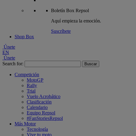
Boletín
Box Repsol
Aquí empieza la emoción.
Suscríbete
Shop Box
Únete
EN
Únete
Search for:
Competición
MotoGP
Rally
Trial
Vuelo Acrobático
Clasificación
Calendario
Equipo Repsol
#FanStoriesRepsol
Más Motor
Tecnología
Vive tu moto