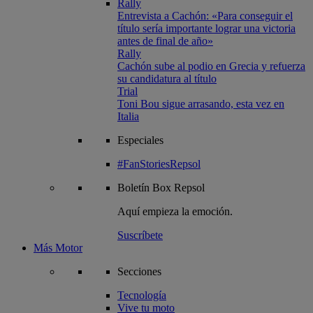
Rally
Entrevista a Cachón: «Para conseguir el
título sería importante lograr una victoria
antes de final de año»
Rally
Cachón sube al podio en Grecia y refuerza
su candidatura al título
Trial
Toni Bou sigue arrasando, esta vez en
Italia
Especiales
#FanStoriesRepsol
Boletín
Box Repsol
Aquí empieza la emoción.
Suscríbete
Más Motor
Secciones
Tecnología
Vive tu moto