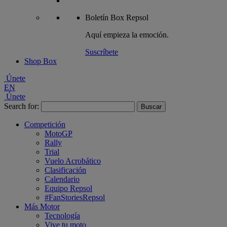
Boletín
Box Repsol
Aquí empieza la emoción.
Suscríbete
Shop Box
Únete
EN
Únete
Search for:
Competición
MotoGP
Rally
Trial
Vuelo Acrobático
Clasificación
Calendario
Equipo Repsol
#FanStoriesRepsol
Más Motor
Tecnología
Vive tu moto