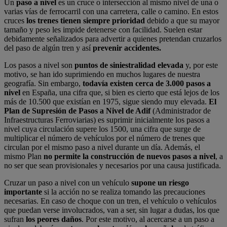
Un
paso a nivel
es un cruce o intersección al mismo nivel de una o
varias vías de ferrocarril con una carretera, calle o camino. En estos
cruces
los trenes tienen siempre prioridad
debido a que su mayor
tamaño y peso les impide detenerse con facilidad. Suelen estar
debidamente señalizados para advertir a quienes pretendan cruzarlos
del paso de algún tren y así
prevenir accidentes.
Los pasos a nivel son
puntos de siniestralidad elevada
y, por este
motivo, se han ido suprimiendo en muchos lugares de nuestra
geografía. Sin embargo,
todavía existen cerca de 3.000 pasos a
nivel
en España, una cifra que, si bien es cierto que está lejos de los
más de 10.500 que existían en 1975, sigue siendo muy elevada.
El
Plan de Supresión de Pasos a Nivel de Adif
(Administrador de
Infraestructuras Ferroviarias) es suprimir inicialmente los pasos a
nivel cuya circulación supere los 1500, una cifra que surge de
multiplicar el número de vehículos por el número de trenes que
circulan por el mismo paso a nivel durante un día. Además, el
mismo Plan
no permite la construcción de nuevos pasos a nivel
, a
no ser que sean provisionales y necesarios por una causa justificada.
Cruzar un paso a nivel con un vehículo
supone un riesgo
importante
si la acción no se realiza tomando las precauciones
necesarias. En caso de choque con un tren, el vehículo o vehículos
que puedan verse involucrados, van a ser, sin lugar a dudas, los que
sufran
los peores daños
. Por este motivo, al acercarse a un paso a