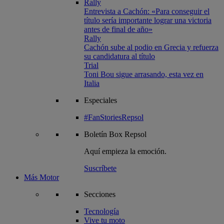
Rally
Entrevista a Cachón: «Para conseguir el
título sería importante lograr una victoria
antes de final de año»
Rally
Cachón sube al podio en Grecia y refuerza
su candidatura al título
Trial
Toni Bou sigue arrasando, esta vez en
Italia
Especiales
#FanStoriesRepsol
Boletín
Box Repsol
Aquí empieza la emoción.
Suscríbete
Más Motor
Secciones
Tecnología
Vive tu moto