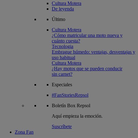
Cultura Motera
De leyenda
Último
Cultura Motera
¿Cómo matricular una moto nueva y
cuánto cuesta?
Tecnologia
Embrague húmedo: ventajas, desventajas y
uso habitual
Cultura Motera
¿Hay motos que se pueden conducir
sin carnet?
Especiales
#FanStoriesRepsol
Boletín
Box Repsol
Aquí empieza la emoción.
Suscríbete
Zona Fan