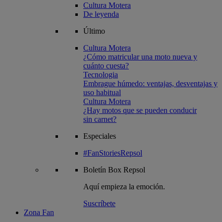
Cultura Motera
De leyenda
Último
Cultura Motera
¿Cómo matricular una moto nueva y
cuánto cuesta?
Tecnologia
Embrague húmedo: ventajas, desventajas y
uso habitual
Cultura Motera
¿Hay motos que se pueden conducir
sin carnet?
Especiales
#FanStoriesRepsol
Boletín
Box Repsol
Aquí empieza la emoción.
Suscríbete
Zona Fan