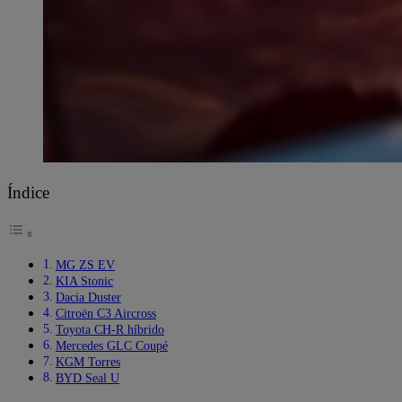
Índice
MG ZS EV
KIA Stonic
Dacia Duster
Citroën C3 Aircross
Toyota CH-R híbrido
Mercedes GLC Coupé
KGM Torres
BYD Seal U