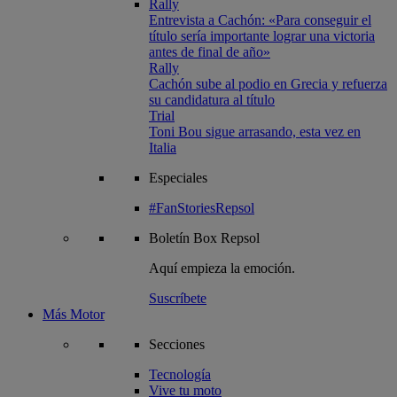
Rally
Entrevista a Cachón: «Para conseguir el
título sería importante lograr una victoria
antes de final de año»
Rally
Cachón sube al podio en Grecia y refuerza
su candidatura al título
Trial
Toni Bou sigue arrasando, esta vez en
Italia
Especiales
#FanStoriesRepsol
Boletín
Box Repsol
Aquí empieza la emoción.
Suscríbete
Más Motor
Secciones
Tecnología
Vive tu moto