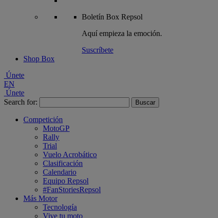
Boletín
Box Repsol
Aquí empieza la emoción.
Suscríbete
Shop Box
Únete
EN
Únete
Search for:
Competición
MotoGP
Rally
Trial
Vuelo Acrobático
Clasificación
Calendario
Equipo Repsol
#FanStoriesRepsol
Más Motor
Tecnología
Vive tu moto