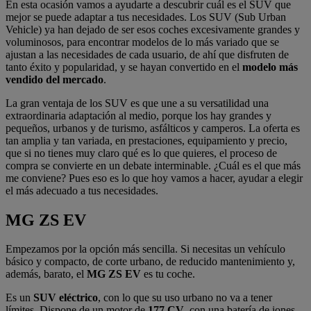
En esta ocasión vamos a ayudarte a descubrir cuál es el SUV que
mejor se puede adaptar a tus necesidades. Los SUV (Sub Urban
Vehicle) ya han dejado de ser esos coches excesivamente grandes y
voluminosos, para encontrar modelos de lo más variado que se
ajustan a las necesidades de cada usuario, de ahí que disfruten de
tanto éxito y popularidad, y se hayan convertido en el
modelo más
vendido del mercado
.
La gran ventaja de los SUV es que une a su versatilidad una
extraordinaria adaptación al medio, porque los hay grandes y
pequeños, urbanos y de turismo, asfálticos y camperos. La oferta es
tan amplia y tan variada, en prestaciones, equipamiento y precio,
que si no tienes muy claro qué es lo que quieres, el proceso de
compra se convierte en un debate interminable. ¿Cuál es el que más
me conviene? Pues eso es lo que hoy vamos a hacer, ayudar a elegir
el más adecuado a tus necesidades.
MG ZS EV
Empezamos por la opción más sencilla. Si necesitas un vehículo
básico y compacto, de corte urbano, de reducido mantenimiento y,
además, barato, el
MG ZS EV
es tu coche.
Es un
SUV eléctrico
, con lo que su uso urbano no va a tener
límites. Dispone de un motor de
177 CV
, con una batería de iones