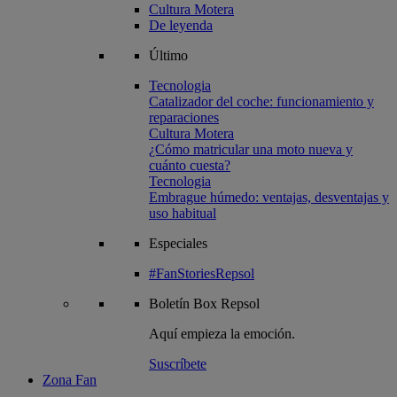
Cultura Motera
De leyenda
Último
Tecnologia
Catalizador del coche: funcionamiento y
reparaciones
Cultura Motera
¿Cómo matricular una moto nueva y
cuánto cuesta?
Tecnologia
Embrague húmedo: ventajas, desventajas y
uso habitual
Especiales
#FanStoriesRepsol
Boletín
Box Repsol
Aquí empieza la emoción.
Suscríbete
Zona Fan