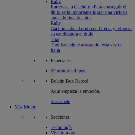
Rally
Entrevista a Cachón: «Para conseguir el
título sería importante lograr una victoria
antes de final de año»
Rally
Cachón sube al podio en Grecia y refuerza
su candidatura al título
Trial
Toni Bou sigue arrasando, esta vez en
Italia
Especiales
#FanStoriesRepsol
Boletín
Box Repsol
Aquí empieza la emoción.
Suscríbete
Más Motor
Secciones
Tecnología
Vive tu moto