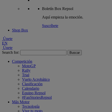
Boletín
Box Repsol
Aquí empieza la emoción.
Suscríbete
Shop Box
Únete
EN
Únete
Search for:
Competición
MotoGP
Rally
Trial
Vuelo Acrobático
Clasificación
Calendario
Equipo Repsol
#FanStoriesRepsol
Más Motor
Tecnología
Vive tu moto