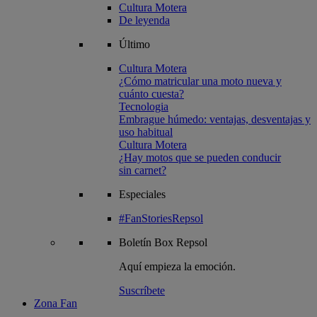
Cultura Motera
De leyenda
Último
Cultura Motera
¿Cómo matricular una moto nueva y
cuánto cuesta?
Tecnologia
Embrague húmedo: ventajas, desventajas y
uso habitual
Cultura Motera
¿Hay motos que se pueden conducir
sin carnet?
Especiales
#FanStoriesRepsol
Boletín
Box Repsol
Aquí empieza la emoción.
Suscríbete
Zona Fan