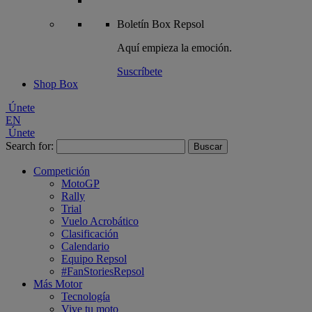
Boletín
Box Repsol
Aquí empieza la emoción.
Suscríbete
Shop Box
Únete
EN
Únete
Search for:
Competición
MotoGP
Rally
Trial
Vuelo Acrobático
Clasificación
Calendario
Equipo Repsol
#FanStoriesRepsol
Más Motor
Tecnología
Vive tu moto