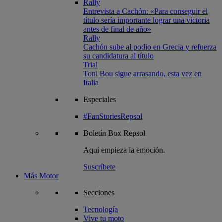
Rally
Entrevista a Cachón: «Para conseguir el
título sería importante lograr una victoria
antes de final de año»
Rally
Cachón sube al podio en Grecia y refuerza
su candidatura al título
Trial
Toni Bou sigue arrasando, esta vez en
Italia
Especiales
#FanStoriesRepsol
Boletín
Box Repsol
Aquí empieza la emoción.
Suscríbete
Más Motor
Secciones
Tecnología
Vive tu moto