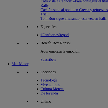
Entrevista a Cachón: «Para conseguir el títul
Rally
Cachón sube al podio en Grecia y refuerza su
Trial
Toni Bou sigue arrasando, esta vez en Italia
Especiales
#FanStoriesRepsol
Boletín
Box Repsol
Aquí empieza la emoción.
Suscríbete
Más Motor
Secciones
Tecnología
Vive tu moto
Cultura Motera
De leyenda
Último