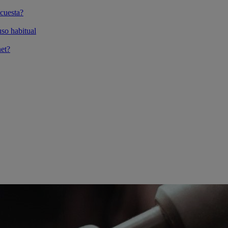
cuesta?
so habitual
et?