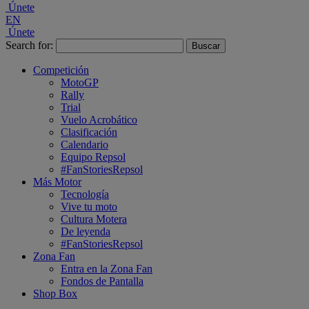
Únete
EN
Únete
Search for:
Competición
MotoGP
Rally
Trial
Vuelo Acrobático
Clasificación
Calendario
Equipo Repsol
#FanStoriesRepsol
Más Motor
Tecnología
Vive tu moto
Cultura Motera
De leyenda
#FanStoriesRepsol
Zona Fan
Entra en la Zona Fan
Fondos de Pantalla
Shop Box