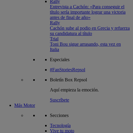
Rally
Entrevista a Cachón: «Para conseguir el
título sería importante lograr una victoria
antes de final de año»
Rally
Cachón sube al podio en Grecia y refuerza
su candidatura al título
Trial
Toni Bou sigue arrasando, esta vez en
Italia
Especiales
#FanStoriesRepsol
Boletín
Box Repsol
Aquí empieza la emoción.
Suscríbete
Más Motor
Secciones
Tecnología
Vive tu moto