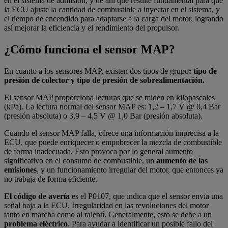
en el sistema de admisión, y de ahí que resulte fundamental para que
la ECU ajuste la cantidad de combustible a inyectar en el sistema, y
el tiempo de encendido para adaptarse a la carga del motor, logrando
así mejorar la eficiencia y el rendimiento del propulsor.
¿
Cómo funciona el sensor MAP?
En cuanto a los sensores MAP, existen dos tipos de grupo
: tipo de
presión de colector y tipo de presión de sobrealimentación.
El sensor MAP proporciona lecturas que se miden en kilopascales
(kPa). La lectura normal del sensor MAP es: 1,2 – 1,7 V @ 0,4 Bar
(presión absoluta) o 3,9 – 4,5 V @ 1,0 Bar (presión absoluta).
Cuando el sensor MAP falla, ofrece una información imprecisa a la
ECU, que puede enriquecer o empobrecer la mezcla de combustible
de forma inadecuada. Esto provoca por lo general aumento
significativo en el consumo de combustible, un
aumento de las
emisiones
, y un funcionamiento irregular del motor, que entonces ya
no trabaja de forma eficiente.
El código de avería
es el P0107, que indica que el sensor envía una
señal baja a la ECU. Irregularidad en las revoluciones del motor
tanto en marcha como al ralentí. Generalmente, esto se debe a un
problema eléctrico
. Para ayudar a identificar un posible fallo del