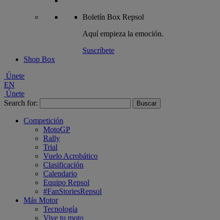
Boletín
Box Repsol
Aquí empieza la emoción.
Suscríbete
Shop Box
Únete
EN
Únete
Search for:
Competición
MotoGP
Rally
Trial
Vuelo Acrobático
Clasificación
Calendario
Equipo Repsol
#FanStoriesRepsol
Más Motor
Tecnología
Vive tu moto