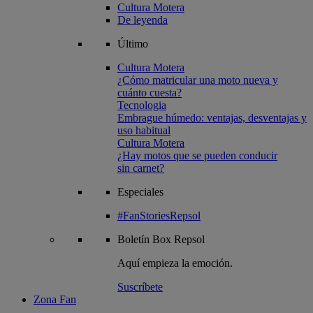
Cultura Motera
De leyenda
Último
Cultura Motera
¿Cómo matricular una moto nueva y
cuánto cuesta?
Tecnologia
Embrague húmedo: ventajas, desventajas y
uso habitual
Cultura Motera
¿Hay motos que se pueden conducir
sin carnet?
Especiales
#FanStoriesRepsol
Boletín
Box Repsol
Aquí empieza la emoción.
Suscríbete
Zona Fan