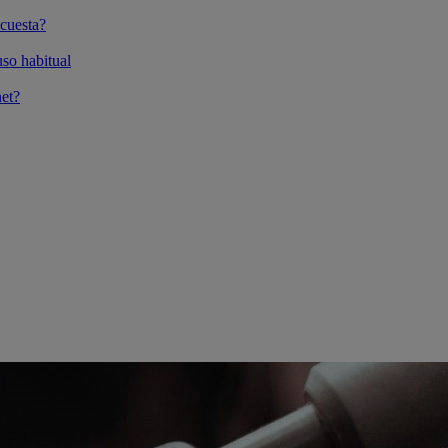
cuesta?
so habitual
et?