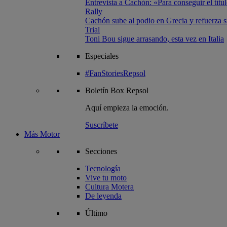
Entrevista a Cachón: «Para conseguir el títul
Rally
Cachón sube al podio en Grecia y refuerza su
Trial
Toni Bou sigue arrasando, esta vez en Italia
Especiales
#FanStoriesRepsol
Boletín
Box Repsol
Aquí empieza la emoción.
Suscríbete
Más Motor
Secciones
Tecnología
Vive tu moto
Cultura Motera
De leyenda
Último