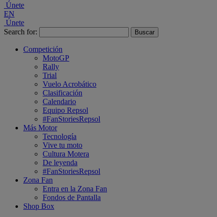
Únete
EN
Únete
Search for:
Competición
MotoGP
Rally
Trial
Vuelo Acrobático
Clasificación
Calendario
Equipo Repsol
#FanStoriesRepsol
Más Motor
Tecnología
Vive tu moto
Cultura Motera
De leyenda
#FanStoriesRepsol
Zona Fan
Entra en la Zona Fan
Fondos de Pantalla
Shop Box