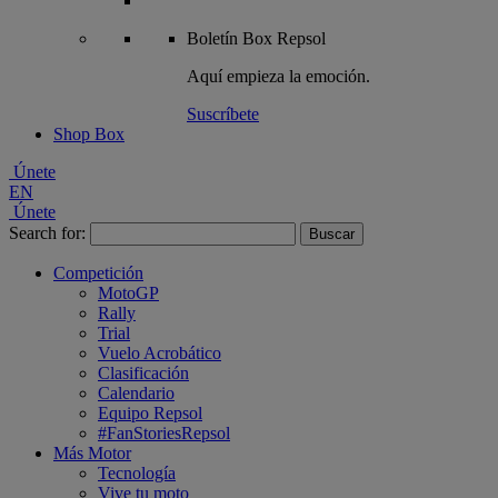
Boletín
Box Repsol
Aquí empieza la emoción.
Suscríbete
Shop Box
Únete
EN
Únete
Search for:
Competición
MotoGP
Rally
Trial
Vuelo Acrobático
Clasificación
Calendario
Equipo Repsol
#FanStoriesRepsol
Más Motor
Tecnología
Vive tu moto