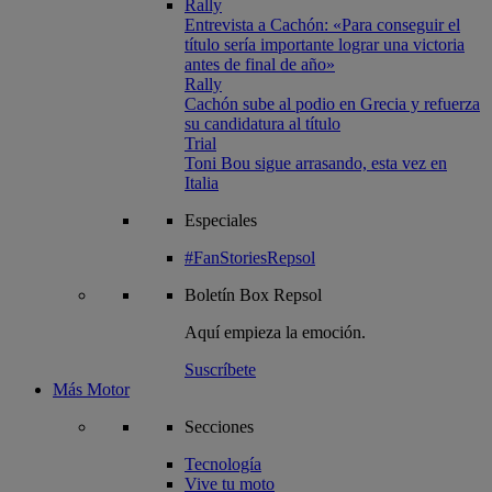
Rally
Entrevista a Cachón: «Para conseguir el
título sería importante lograr una victoria
antes de final de año»
Rally
Cachón sube al podio en Grecia y refuerza
su candidatura al título
Trial
Toni Bou sigue arrasando, esta vez en
Italia
Especiales
#FanStoriesRepsol
Boletín
Box Repsol
Aquí empieza la emoción.
Suscríbete
Más Motor
Secciones
Tecnología
Vive tu moto