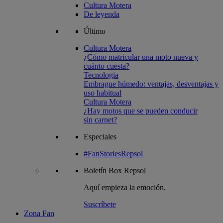
Cultura Motera
De leyenda
Último
Cultura Motera
¿Cómo matricular una moto nueva y
cuánto cuesta?
Tecnologia
Embrague húmedo: ventajas, desventajas y
uso habitual
Cultura Motera
¿Hay motos que se pueden conducir
sin carnet?
Especiales
#FanStoriesRepsol
Boletín
Box Repsol
Aquí empieza la emoción.
Suscríbete
Zona Fan