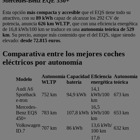
Mercedes-Benz EQE 350+
Esta opción
más compacta y accesible
que el EQS tiene todo su
atractivo, con su
89 kWh
capaz de alcanzar los 292 CV de
potencia, anuncia
626 km WLTP
, que con una eficiencia energética
de 16,8 kWh/100 km se traduce en una
autonomía teórica de 529
km
. Su precio, aunque más contenido que el del EQS, sigue siendo
elevado:
desde 72.815 euros
.
Comparativa entre los mejores coches
eléctricos por autonomía
Autonomía
Capacidad
Eficiencia
Autonomía
Modelo
WLTP
batería
energética
teórica
Audi A6
14,1
Sportback
752 km
94,9 kWh
kWh/100
673 km
e-tron
km
Mercedes-
16,5
Benz EQS
783 km
107,8 kWh
kWh/100
653 km
450+
km
Volkswagen
13,6 kWh/
707 km
86 kWh
632 km
ID.7
100 km
17,6