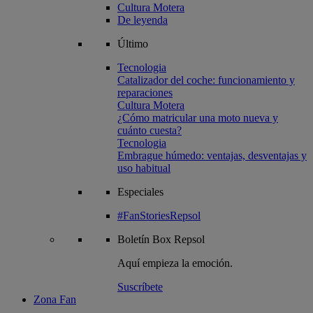
Cultura Motera
De leyenda
Último
Tecnologia
Catalizador del coche: funcionamiento y
reparaciones
Cultura Motera
¿Cómo matricular una moto nueva y
cuánto cuesta?
Tecnologia
Embrague húmedo: ventajas, desventajas y
uso habitual
Especiales
#FanStoriesRepsol
Boletín
Box Repsol
Aquí empieza la emoción.
Suscríbete
Zona Fan