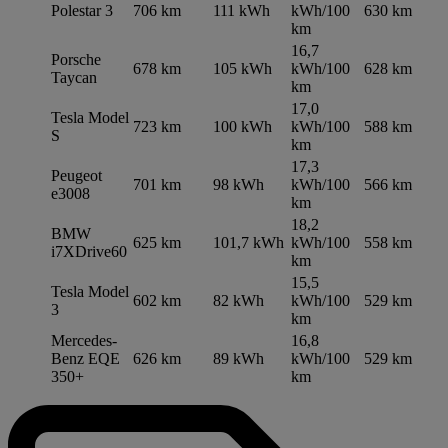
Polestar 3
706 km
111 kWh
kWh/100
630 km
km
16,7
Porsche
678 km
105 kWh
kWh/100
628 km
Taycan
km
17,0
Tesla Model
723 km
100 kWh
kWh/100
588 km
S
km
17,3
Peugeot
701 km
98 kWh
kWh/100
566 km
e3008
km
18,2
BMW
625 km
101,7 kWh
kWh/100
558 km
i7XDrive60
km
15,5
Tesla Model
602 km
82 kWh
kWh/100
529 km
3
km
Mercedes-
16,8
Benz EQE
626 km
89 kWh
kWh/100
529 km
350+
km