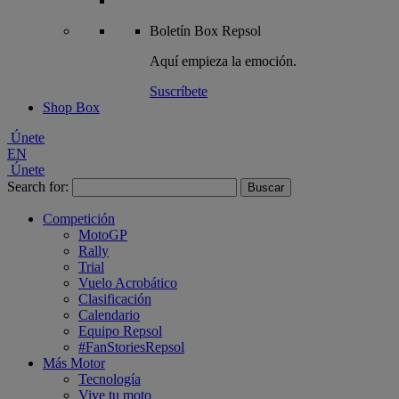
Boletín
Box Repsol
Aquí empieza la emoción.
Suscríbete
Shop Box
Únete
EN
Únete
Search for:
Competición
MotoGP
Rally
Trial
Vuelo Acrobático
Clasificación
Calendario
Equipo Repsol
#FanStoriesRepsol
Más Motor
Tecnología
Vive tu moto