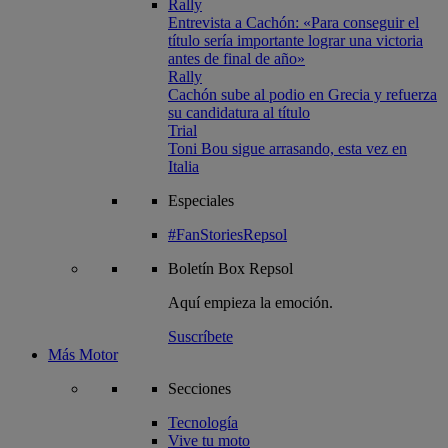
Rally
Entrevista a Cachón: «Para conseguir el
título sería importante lograr una victoria
antes de final de año»
Rally
Cachón sube al podio en Grecia y refuerza
su candidatura al título
Trial
Toni Bou sigue arrasando, esta vez en
Italia
Especiales
#FanStoriesRepsol
Boletín
Box Repsol
Aquí empieza la emoción.
Suscríbete
Más Motor
Secciones
Tecnología
Vive tu moto