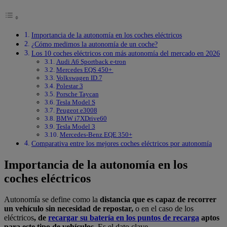
Importancia de la autonomía en los coches eléctricos
¿Cómo medimos la autonomía de un coche?
Los 10 coches eléctricos con más autonomía del mercado en 2026
Audi A6 Sportback e-tron
Mercedes EQS 450+
Volkswagen ID.7
Polestar 3
Porsche Taycan
Tesla Model S
Peugeot e3008
BMW i7XDrive60
Tesla Model 3
Mercedes-Benz EQE 350+
Comparativa entre los mejores coches eléctricos por autonomía
Importancia de la autonomía en los
coches eléctricos
Autonomía se define como la
distancia que es capaz de recorrer
un vehículo sin necesidad de repostar,
o en el caso de los
eléctricos
, de
recargar su batería en los puntos de recarga
aptos
para este tipo de vehículos
. Es el dato clave.