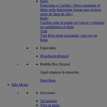
Rally
Entrevista a Cachón: «Para conseguir el
título sería importante lograr una victoria
antes de final de año»
Rally
Cachón sube al podio en Grecia y refuerza
su candidatura al título
Trial
Toni Bou sigue arrasando, esta vez en
Italia
Especiales
#FanStoriesRepsol
Boletín
Box Repsol
Aquí empieza la emoción.
Suscríbete
Más Motor
Secciones
Tecnología
Vive tu moto