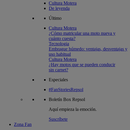
Cultura Motera
De leyenda
Último
Cultura Motera
¿Cómo matricular una moto nueva y
cuánto cuesta?
Tecnologia
Embrague húmedo: ventajas, desventajas y
uso habitual
Cultura Motera
¿Hay motos que se pueden conducir
sin carnet?
Especiales
#FanStoriesRepsol
Boletín
Box Repsol
Aquí empieza la emoción.
Suscríbete
Zona Fan