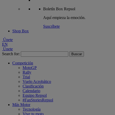
Boletín
Box Repsol
Aquí empieza la emoción.
Suscríbete
Shop Box
Únete
EN
Únete
Search for:
Competición
MotoGP
Rally
Trial
Vuelo Acrobático
Clasificación
Calendario
Equipo Repsol
#FanStoriesRepsol
Más Motor
Tecnología
Vive tu moto