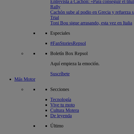
Entrevista a Cachón: «Para conseguir el títul
Rally
Cachón sube al podio en Grecia y refuerza su
Trial
Toni Bou sigue arrasando, esta vez en Italia
Especiales
#FanStoriesRepsol
Boletín
Box Repsol
Aquí empieza la emoción.
Suscríbete
Más Motor
Secciones
Tecnología
Vive tu moto
Cultura Motera
De leyenda
Último