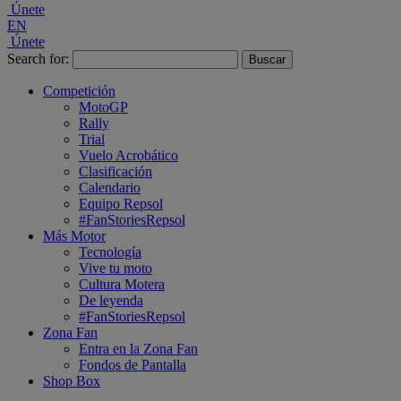
Únete
EN
Únete
Search for:
Competición
MotoGP
Rally
Trial
Vuelo Acrobático
Clasificación
Calendario
Equipo Repsol
#FanStoriesRepsol
Más Motor
Tecnología
Vive tu moto
Cultura Motera
De leyenda
#FanStoriesRepsol
Zona Fan
Entra en la Zona Fan
Fondos de Pantalla
Shop Box