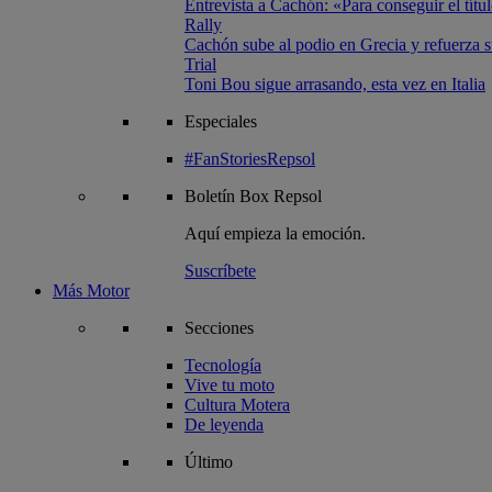
Entrevista a Cachón: «Para conseguir el títul
Rally
Cachón sube al podio en Grecia y refuerza su
Trial
Toni Bou sigue arrasando, esta vez en Italia
Especiales
#FanStoriesRepsol
Boletín
Box Repsol
Aquí empieza la emoción.
Suscríbete
Más Motor
Secciones
Tecnología
Vive tu moto
Cultura Motera
De leyenda
Último