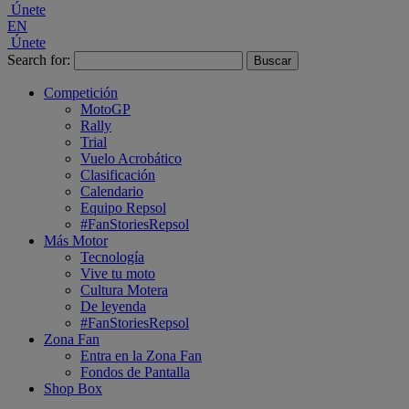
Únete
EN
Únete
Search for:
Competición
MotoGP
Rally
Trial
Vuelo Acrobático
Clasificación
Calendario
Equipo Repsol
#FanStoriesRepsol
Más Motor
Tecnología
Vive tu moto
Cultura Motera
De leyenda
#FanStoriesRepsol
Zona Fan
Entra en la Zona Fan
Fondos de Pantalla
Shop Box