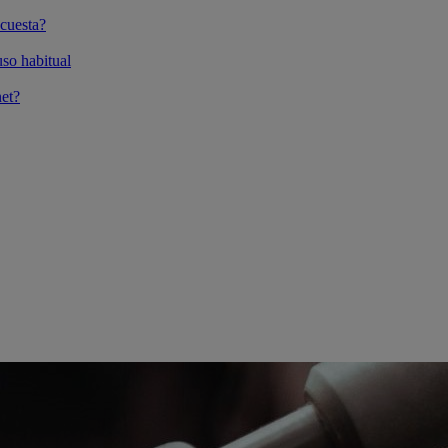
cuesta?
so habitual
et?