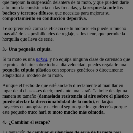
que mejoran la suspensión delantera de tu moto, y que pueden darle
a tu moto la consistencia en las frenadas, y la
respuesta ante los
baches y terrenos difusos
, que necesitas para mejorar su
comportamiento en conducción deportiva
.
Te sorprendería como la eficacia de tu motocicleta puede ir mucho
más allá de las posibilidades de reglaje, si los tiene, que permite la
horquilla que lleva de serie.
3.- Una pequeña cúpula.
Si tu moto es una
naked
, y no equipa ninguna clase de carenado que
te proteja del aire sobre todo a alta velocidad, puedes regalarle una
pequeña cúpula plástica
con soportes genéricos o directamente
adaptados al modelo de tu moto.
Aunque el hecho de que esté anclada directamente al manillar en
lugar de al chasis –es decir, mediante una “araña”- limite de alguna
manera su tamaño (
demasiada resistencia al aire sobre el plástico
puede afectar la direccionabilidad de la moto
), en largos
trayectos en autopista y nacional seguro que lo agradecerás porque
este pequeño truco hará tu
moto mucho más cómoda
.
4.- ¿Cambiar el escape?
La tentación de
cambiar el silencioso de serie de tu moto
para