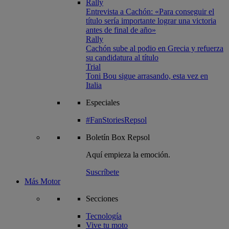
Rally
Entrevista a Cachón: «Para conseguir el
título sería importante lograr una victoria
antes de final de año»
Rally
Cachón sube al podio en Grecia y refuerza
su candidatura al título
Trial
Toni Bou sigue arrasando, esta vez en
Italia
Especiales
#FanStoriesRepsol
Boletín
Box Repsol
Aquí empieza la emoción.
Suscríbete
Más Motor
Secciones
Tecnología
Vive tu moto