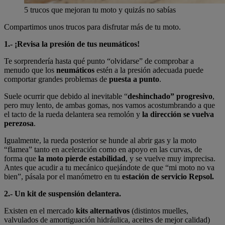
5 trucos que mejoran tu moto y quizás no sabías
Compartimos unos trucos para disfrutar más de tu moto.
1.- ¡Revisa la presión de tus neumáticos!
Te sorprendería hasta qué punto “olvidarse” de comprobar a
menudo que los
neumáticos
estén a la presión adecuada puede
comportar grandes problemas de
puesta a punto
.
Suele ocurrir que debido al inevitable “
deshinchado” progresivo
,
pero muy lento, de ambas gomas, nos vamos acostumbrando a que
el tacto de la rueda delantera sea remolón y
la dirección se vuelva
perezosa
.
Igualmente, la rueda posterior se hunde al abrir gas y la moto
“flamea” tanto en aceleración como en apoyo en las curvas, de
forma que
la moto pierde estabilidad
, y se vuelve muy imprecisa.
Antes que acudir a tu mecánico quejándote de que “mi moto no va
bien”, pásala por el manómetro en tu
estación de servicio Repsol.
2.- Un kit de suspensión delantera.
Existen en el mercado
kits alternativos
(distintos muelles,
valvulados de amortiguación hidráulica, aceites de mejor calidad)