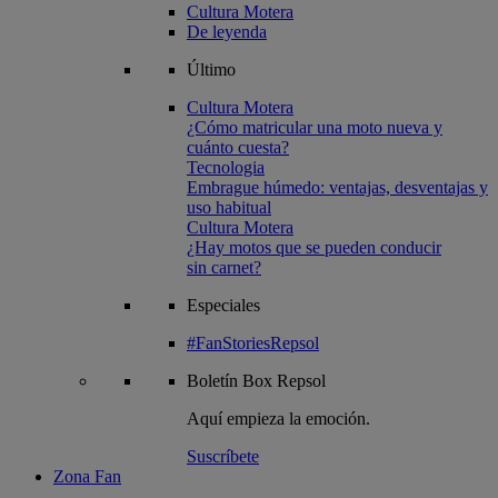
Cultura Motera
De leyenda
Último
Cultura Motera
¿Cómo matricular una moto nueva y
cuánto cuesta?
Tecnologia
Embrague húmedo: ventajas, desventajas y
uso habitual
Cultura Motera
¿Hay motos que se pueden conducir
sin carnet?
Especiales
#FanStoriesRepsol
Boletín
Box Repsol
Aquí empieza la emoción.
Suscríbete
Zona Fan