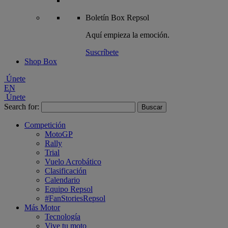
Boletín
Box Repsol
Aquí empieza la emoción.
Suscríbete
Shop Box
Únete
EN
Únete
Search for:
Competición
MotoGP
Rally
Trial
Vuelo Acrobático
Clasificación
Calendario
Equipo Repsol
#FanStoriesRepsol
Más Motor
Tecnología
Vive tu moto