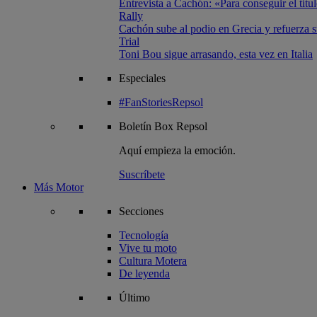
Entrevista a Cachón: «Para conseguir el títul
Rally
Cachón sube al podio en Grecia y refuerza su
Trial
Toni Bou sigue arrasando, esta vez en Italia
Especiales
#FanStoriesRepsol
Boletín
Box Repsol
Aquí empieza la emoción.
Suscríbete
Más Motor
Secciones
Tecnología
Vive tu moto
Cultura Motera
De leyenda
Último