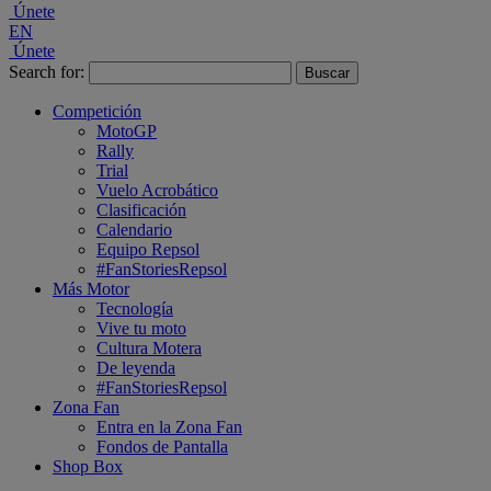
Únete
EN
Únete
Search for:
Competición
MotoGP
Rally
Trial
Vuelo Acrobático
Clasificación
Calendario
Equipo Repsol
#FanStoriesRepsol
Más Motor
Tecnología
Vive tu moto
Cultura Motera
De leyenda
#FanStoriesRepsol
Zona Fan
Entra en la Zona Fan
Fondos de Pantalla
Shop Box