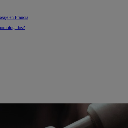
peaje en Francia
 homologados?