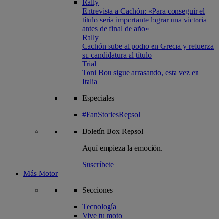
Rally
Entrevista a Cachón: «Para conseguir el
título sería importante lograr una victoria
antes de final de año»
Rally
Cachón sube al podio en Grecia y refuerza
su candidatura al título
Trial
Toni Bou sigue arrasando, esta vez en
Italia
Especiales
#FanStoriesRepsol
Boletín
Box Repsol
Aquí empieza la emoción.
Suscríbete
Más Motor
Secciones
Tecnología
Vive tu moto