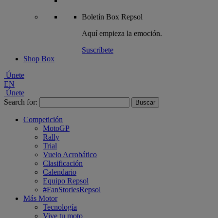
Boletín
Box Repsol
Aquí empieza la emoción.
Suscríbete
Shop Box
Únete
EN
Únete
Search for:
Competición
MotoGP
Rally
Trial
Vuelo Acrobático
Clasificación
Calendario
Equipo Repsol
#FanStoriesRepsol
Más Motor
Tecnología
Vive tu moto