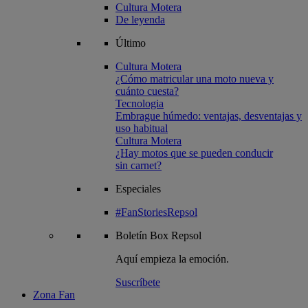
Cultura Motera
De leyenda
Último
Cultura Motera
¿Cómo matricular una moto nueva y
cuánto cuesta?
Tecnologia
Embrague húmedo: ventajas, desventajas y
uso habitual
Cultura Motera
¿Hay motos que se pueden conducir
sin carnet?
Especiales
#FanStoriesRepsol
Boletín
Box Repsol
Aquí empieza la emoción.
Suscríbete
Zona Fan