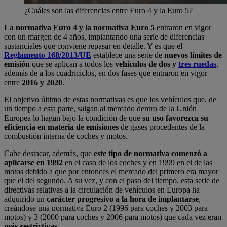
¿Cuáles son las diferencias entre Euro 4 y la Euro 5?
La normativa Euro 4 y la normativa Euro 5
entraron en vigor
con un margen de 4 años, implantando una serie de diferencias
sustanciales que conviene repasar en detalle. Y es que el
Reglamento 168/2013/UE
establece una serie de
nuevos límites de
emisión
que se aplican a todos los
vehículos de dos y
tres ruedas
,
además de a los cuadriciclos, en dos fases que entraron en vigor
entre
2016 y 2020
.
El objetivo último de estas normativas es que los vehículos que, de
un tiempo a esta parte, salgan al mercado dentro de la Unión
Europea lo hagan bajo la condición de que
su uso favorezca su
eficiencia en materia de emisiones
de gases procedentes de la
combustión interna de coches y motos.
Cabe destacar, además, que
este tipo de normativa comenzó a
aplicarse en 1992
en el caso de los coches y en 1999 en el de las
motos debido a que por entonces el mercado del primero era mayor
que el del segundo. A su vez, y con el paso del tiempo, esta serie de
directivas relativas a la circulación de vehículos en Europa ha
adquirido un
carácter progresivo a la hora de implantarse
,
creándose una normativa Euro 2 (1996 para coches y 2003 para
motos) y 3 (2000 para coches y 2006 para motos) que cada vez eran
más restrictivas
.