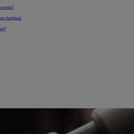
cuesta?
so habitual
et?