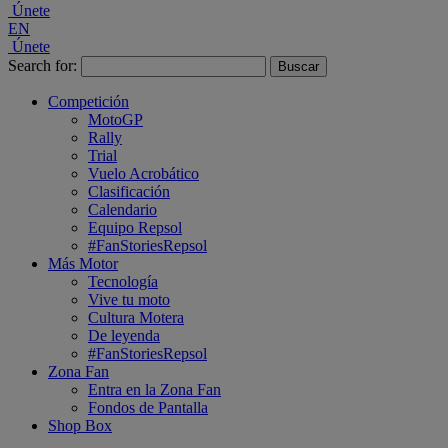
Únete
EN
Únete
Search for:
Competición
MotoGP
Rally
Trial
Vuelo Acrobático
Clasificación
Calendario
Equipo Repsol
#FanStoriesRepsol
Más Motor
Tecnología
Vive tu moto
Cultura Motera
De leyenda
#FanStoriesRepsol
Zona Fan
Entra en la Zona Fan
Fondos de Pantalla
Shop Box