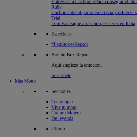
Entrevista a Cachón: «Para conseguir el títul
Rally
Cachón sube al podio en Grecia y refuerza su
Trial
Toni Bou sigue arrasando, esta vez en Italia
Especiales
#FanStoriesRepsol
Boletín
Box Repsol
Aquí empieza la emoción.
Suscríbete
Más Motor
Secciones
Tecnología
Vive tu moto
Cultura Motera
De leyenda
Último