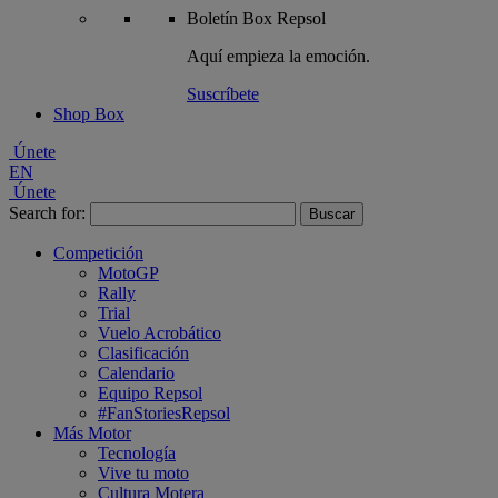
Boletín
Box Repsol
Aquí empieza la emoción.
Suscríbete
Shop Box
Únete
EN
Únete
Search for:
Competición
MotoGP
Rally
Trial
Vuelo Acrobático
Clasificación
Calendario
Equipo Repsol
#FanStoriesRepsol
Más Motor
Tecnología
Vive tu moto
Cultura Motera