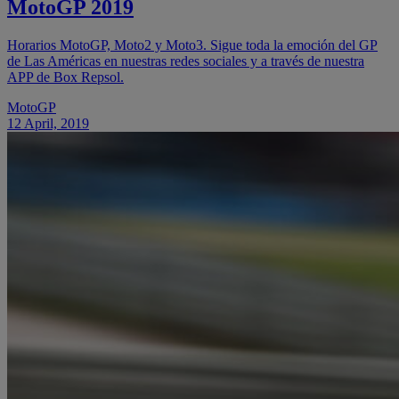
MotoGP 2019
Horarios MotoGP, Moto2 y Moto3. Sigue toda la emoción del GP
de Las Américas en nuestras redes sociales y a través de nuestra
APP de Box Repsol.
MotoGP
12 April, 2019