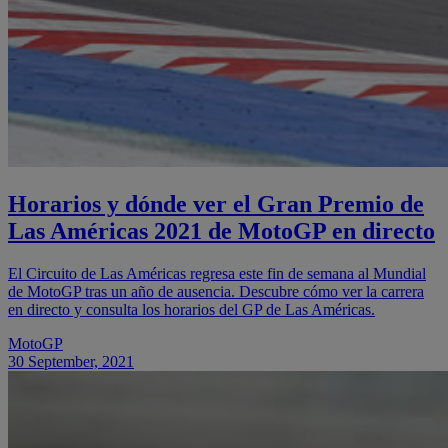
Horarios y dónde ver el Gran Premio de
Las Américas 2021 de MotoGP en directo
El Circuito de Las Américas regresa este fin de semana al Mundial
de MotoGP tras un año de ausencia. Descubre cómo ver la carrera
en directo y consulta los horarios del GP de Las Américas.
MotoGP
30 September, 2021