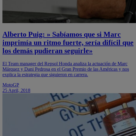
Alberto Puig: » Sabíamos que si Marc
imprimía un ritmo fuerte, sería difícil que
los demás pudieran seguirle»
El Team manager del Repsol Honda analiza la actuación de Marc
Márquez y Dani Pedrosa en el Gran Premio de las Américas y nos
explica la estrategia que siguieron en carrera.
MotoGP
25 April, 2018