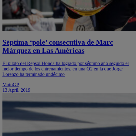
Séptima ‘pole’ consecutiva de Marc
Márquez en Las Américas
El piloto del Repsol Honda ha logrado por séptimo año seguido el
mejor tiempo de los entrenamientos, en una Q2 en la que Jorge
Lorenzo ha terminado undécimo
MotoGP
13 April, 2019