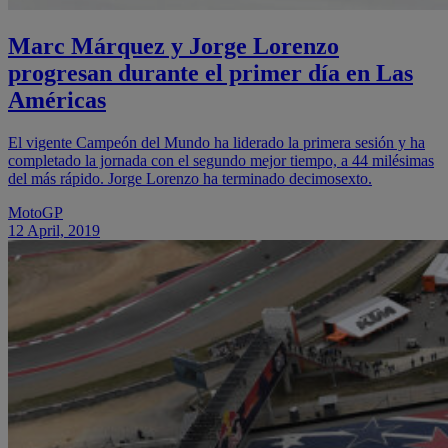
Marc Márquez y Jorge Lorenzo
progresan durante el primer día en Las
Américas
El vigente Campeón del Mundo ha liderado la primera sesión y ha
completado la jornada con el segundo mejor tiempo, a 44 milésimas
del más rápido. Jorge Lorenzo ha terminado decimosexto.
MotoGP
12 April, 2019