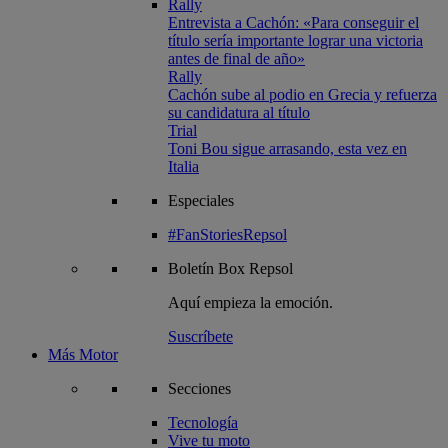
Rally
Entrevista a Cachón: «Para conseguir el
título sería importante lograr una victoria
antes de final de año»
Rally
Cachón sube al podio en Grecia y refuerza
su candidatura al título
Trial
Toni Bou sigue arrasando, esta vez en
Italia
Especiales
#FanStoriesRepsol
Boletín
Box Repsol
Aquí empieza la emoción.
Suscríbete
Más Motor
Secciones
Tecnología
Vive tu moto