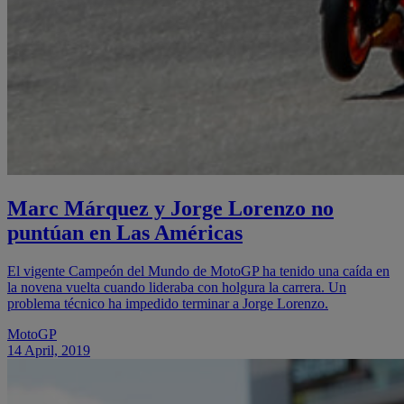
Marc Márquez y Jorge Lorenzo no
puntúan en Las Américas
El vigente Campeón del Mundo de MotoGP ha tenido una caída en
la novena vuelta cuando lideraba con holgura la carrera. Un
problema técnico ha impedido terminar a Jorge Lorenzo.
MotoGP
14 April, 2019