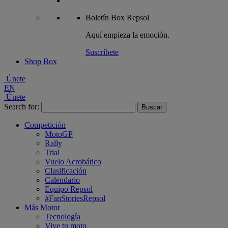
Boletín
Box Repsol
Aquí empieza la emoción.
Suscríbete
Shop Box
Únete
EN
Únete
Search for:
Competición
MotoGP
Rally
Trial
Vuelo Acrobático
Clasificación
Calendario
Equipo Repsol
#FanStoriesRepsol
Más Motor
Tecnología
Vive tu moto