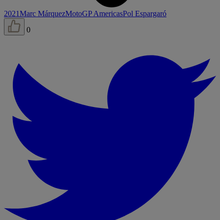
2021
Marc Márquez
MotoGP Americas
Pol Espargaró
0