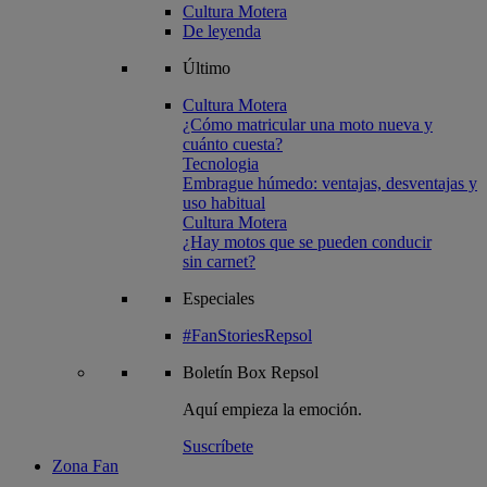
Cultura Motera
De leyenda
Último
Cultura Motera
¿Cómo matricular una moto nueva y
cuánto cuesta?
Tecnologia
Embrague húmedo: ventajas, desventajas y
uso habitual
Cultura Motera
¿Hay motos que se pueden conducir
sin carnet?
Especiales
#FanStoriesRepsol
Boletín
Box Repsol
Aquí empieza la emoción.
Suscríbete
Zona Fan