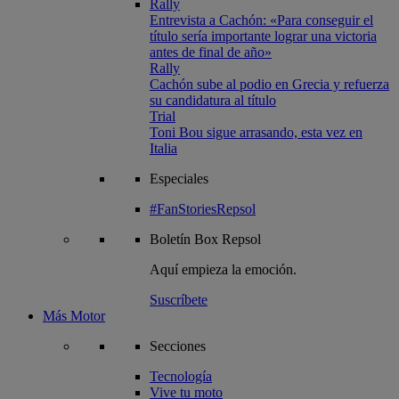
Rally
Entrevista a Cachón: «Para conseguir el
título sería importante lograr una victoria
antes de final de año»
Rally
Cachón sube al podio en Grecia y refuerza
su candidatura al título
Trial
Toni Bou sigue arrasando, esta vez en
Italia
Especiales
#FanStoriesRepsol
Boletín
Box Repsol
Aquí empieza la emoción.
Suscríbete
Más Motor
Secciones
Tecnología
Vive tu moto