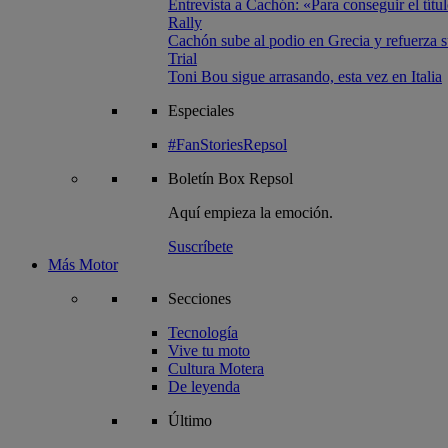
Entrevista a Cachón: «Para conseguir el títul
Rally
Cachón sube al podio en Grecia y refuerza su
Trial
Toni Bou sigue arrasando, esta vez en Italia
Especiales
#FanStoriesRepsol
Boletín
Box Repsol
Aquí empieza la emoción.
Suscríbete
Más Motor
Secciones
Tecnología
Vive tu moto
Cultura Motera
De leyenda
Último