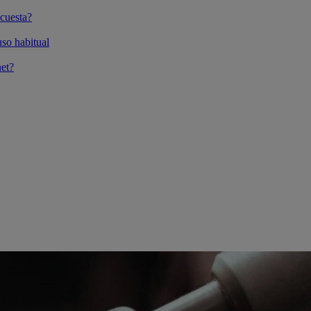
cuesta?
so habitual
et?