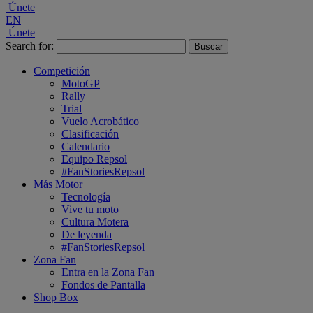
Únete
EN
Únete
Search for:
Competición
MotoGP
Rally
Trial
Vuelo Acrobático
Clasificación
Calendario
Equipo Repsol
#FanStoriesRepsol
Más Motor
Tecnología
Vive tu moto
Cultura Motera
De leyenda
#FanStoriesRepsol
Zona Fan
Entra en la Zona Fan
Fondos de Pantalla
Shop Box