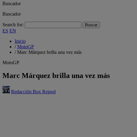
Buscador
Buscador
Search for:
ES
EN
Inicio
/
MotoGP
/
Marc Márquez brilla una vez más
MotoGP
Marc Márquez brilla una vez más
Redacción Box Repsol