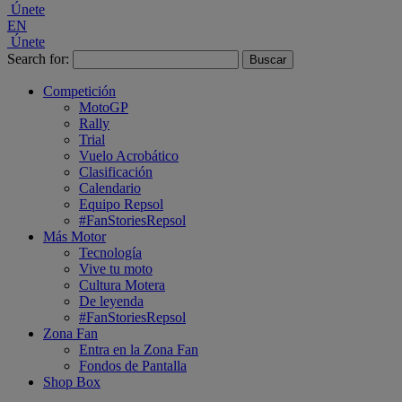
Únete
EN
Únete
Search for:
Competición
MotoGP
Rally
Trial
Vuelo Acrobático
Clasificación
Calendario
Equipo Repsol
#FanStoriesRepsol
Más Motor
Tecnología
Vive tu moto
Cultura Motera
De leyenda
#FanStoriesRepsol
Zona Fan
Entra en la Zona Fan
Fondos de Pantalla
Shop Box