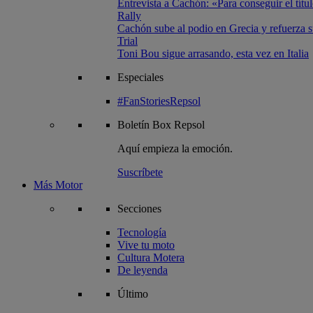
Entrevista a Cachón: «Para conseguir el títul
Rally
Cachón sube al podio en Grecia y refuerza su
Trial
Toni Bou sigue arrasando, esta vez en Italia
Especiales
#FanStoriesRepsol
Boletín
Box Repsol
Aquí empieza la emoción.
Suscríbete
Más Motor
Secciones
Tecnología
Vive tu moto
Cultura Motera
De leyenda
Último