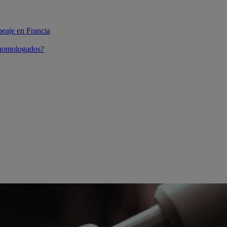
peaje en Francia
 homologados?