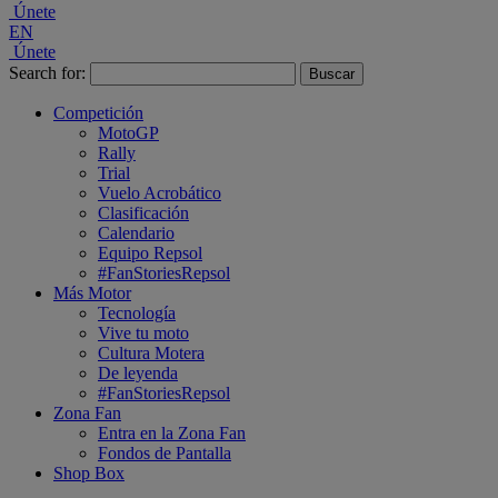
Únete
EN
Únete
Search for:
Competición
MotoGP
Rally
Trial
Vuelo Acrobático
Clasificación
Calendario
Equipo Repsol
#FanStoriesRepsol
Más Motor
Tecnología
Vive tu moto
Cultura Motera
De leyenda
#FanStoriesRepsol
Zona Fan
Entra en la Zona Fan
Fondos de Pantalla
Shop Box