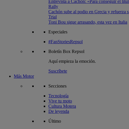
Entrevista a Cachón: «Para conseguir el títul
Rally
Cachón sube al podio en Grecia y refuerza su
Trial
Toni Bou sigue arrasando, esta vez en Italia
Especiales
#FanStoriesRepsol
Boletín
Box Repsol
Aquí empieza la emoción.
Suscríbete
Más Motor
Secciones
Tecnología
Vive tu moto
Cultura Motera
De leyenda
Último