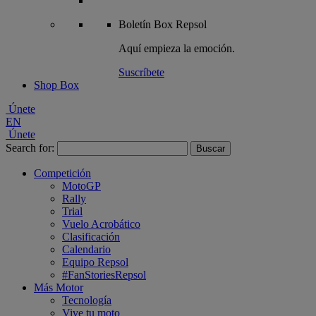
Boletín
Box Repsol
Aquí empieza la emoción.
Suscríbete
Shop Box
Únete
EN
Únete
Search for:
Competición
MotoGP
Rally
Trial
Vuelo Acrobático
Clasificación
Calendario
Equipo Repsol
#FanStoriesRepsol
Más Motor
Tecnología
Vive tu moto