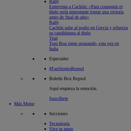
Rally
Entrevista a Cachón: «Para conseguir el
título sería importante lograr una victoria
antes de final de año»
Rally
Cachón sube al podio en Grecia y refuerza
su candidatura al título
Trial
Toni Bou sigue arrasando, esta vez en
Italia
Especiales
#FanStoriesRepsol
Boletín
Box Repsol
Aquí empieza la emoción.
Suscríbete
Más Motor
Secciones
Tecnología
Vive tu moto