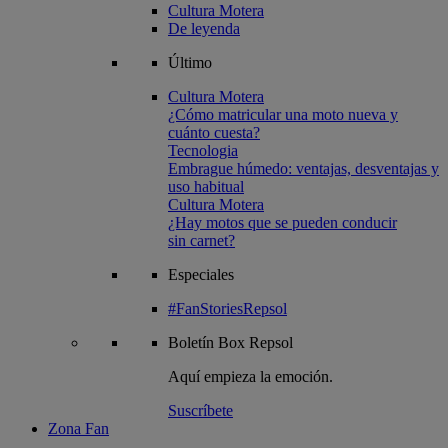
Cultura Motera
De leyenda
Último
Cultura Motera
¿Cómo matricular una moto nueva y
cuánto cuesta?
Tecnologia
Embrague húmedo: ventajas, desventajas y
uso habitual
Cultura Motera
¿Hay motos que se pueden conducir
sin carnet?
Especiales
#FanStoriesRepsol
Boletín
Box Repsol
Aquí empieza la emoción.
Suscríbete
Zona Fan