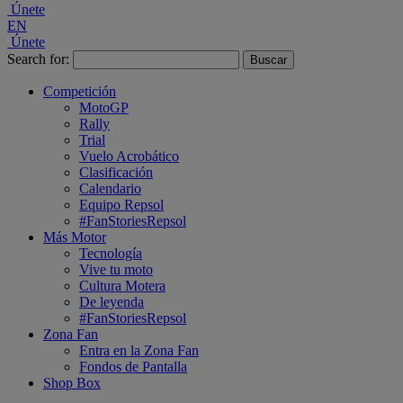
Únete
EN
Únete
Search for:
Competición
MotoGP
Rally
Trial
Vuelo Acrobático
Clasificación
Calendario
Equipo Repsol
#FanStoriesRepsol
Más Motor
Tecnología
Vive tu moto
Cultura Motera
De leyenda
#FanStoriesRepsol
Zona Fan
Entra en la Zona Fan
Fondos de Pantalla
Shop Box