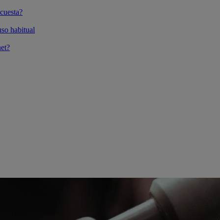
cuesta?
so habitual
et?