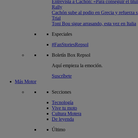
Entrevista a Cachón: «Para conseguir el títul
Rally
Cachón sube al podio en Grecia y refuerza su
Trial
Toni Bou sigue arrasando, esta vez en Italia
Especiales
#FanStoriesRepsol
Boletín
Box Repsol
Aquí empieza la emoción.
Suscríbete
Más Motor
Secciones
Tecnología
Vive tu moto
Cultura Motera
De leyenda
Último