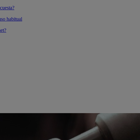
cuesta?
so habitual
et?