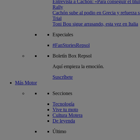
Entrevista a Cachón: «Para conseguir el títul
Rally
Cachón sube al podio en Grecia y refuerza su
Trial
Toni Bou sigue arrasando, esta vez en Italia
Especiales
#FanStoriesRepsol
Boletín
Box Repsol
Aquí empieza la emoción.
Suscríbete
Más Motor
Secciones
Tecnología
Vive tu moto
Cultura Motera
De leyenda
Último