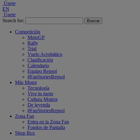
Únete
EN
Únete
Search for:
Competición
MotoGP
Rally
Trial
Vuelo Acrobático
Clasificación
Calendario
Equipo Repsol
#FanStoriesRepsol
Más Motor
Tecnología
Vive tu moto
Cultura Motera
De leyenda
#FanStoriesRepsol
Zona Fan
Entra en la Zona Fan
Fondos de Pantalla
Shop Box