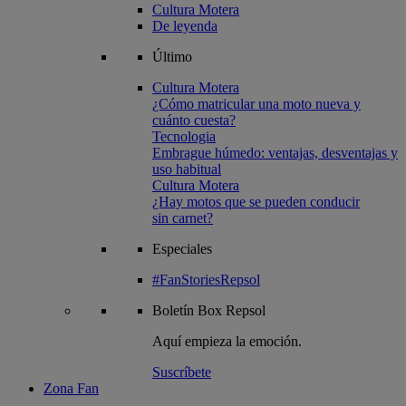
Cultura Motera
De leyenda
Último
Cultura Motera
¿Cómo matricular una moto nueva y
cuánto cuesta?
Tecnologia
Embrague húmedo: ventajas, desventajas y
uso habitual
Cultura Motera
¿Hay motos que se pueden conducir
sin carnet?
Especiales
#FanStoriesRepsol
Boletín
Box Repsol
Aquí empieza la emoción.
Suscríbete
Zona Fan