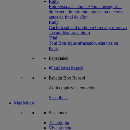
Rally
Entrevista a Cachón: «Para conseguir el
título sería importante lograr una victoria
antes de final de año»
Rally
Cachón sube al podio en Grecia y refuerza
su candidatura al título
Trial
Toni Bou sigue arrasando, esta vez en
Italia
Especiales
#FanStoriesRepsol
Boletín
Box Repsol
Aquí empieza la emoción.
Suscríbete
Más Motor
Secciones
Tecnología
Vive tu moto