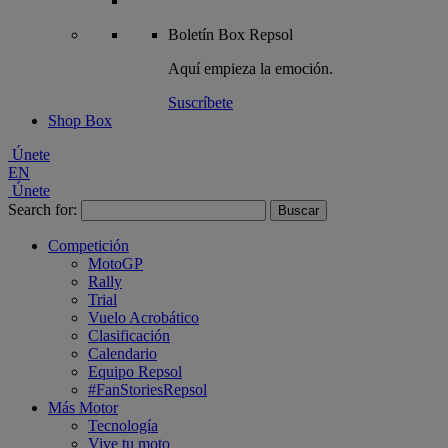
Boletín
Box Repsol
Aquí empieza la emoción.
Suscríbete
Shop Box
Únete
EN
Únete
Search for:
Competición
MotoGP
Rally
Trial
Vuelo Acrobático
Clasificación
Calendario
Equipo Repsol
#FanStoriesRepsol
Más Motor
Tecnología
Vive tu moto