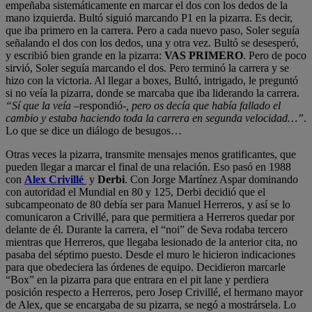
empeñaba sistemáticamente en marcar el dos con los dedos de la
mano izquierda. Bultó siguió marcando P1 en la pizarra. Es decir,
que iba primero en la carrera. Pero a cada nuevo paso, Soler seguía
señalando el dos con los dedos, una y otra vez. Bultó se desesperó,
y escribió bien grande en la pizarra:
VAS PRIMERO
. Pero de poco
sirvió, Soler seguía marcando el dos. Pero terminó la carrera y se
hizo con la victoria. Al llegar a boxes, Bultó, intrigado, le preguntó
si no veía la pizarra, donde se marcaba que iba liderando la carrera.
“Sí que la veía
–respondió-
, pero os decía que había fallado el
cambio y estaba haciendo toda la carrera en segunda velocidad…”
.
Lo que se dice un diálogo de besugos…
Otras veces la pizarra, transmite mensajes menos gratificantes, que
pueden llegar a marcar el final de una relación. Eso pasó en 1988
con
Alex Crivillé
y
Derbi
. Con Jorge Martínez Aspar dominando
con autoridad el Mundial en 80 y 125, Derbi decidió que el
subcampeonato de 80 debía ser para Manuel Herreros, y así se lo
comunicaron a Crivillé, para que permitiera a Herreros quedar por
delante de él. Durante la carrera, el “noi” de Seva rodaba tercero
mientras que Herreros, que llegaba lesionado de la anterior cita, no
pasaba del séptimo puesto. Desde el muro le hicieron indicaciones
para que obedeciera las órdenes de equipo. Decidieron marcarle
“Box” en la pizarra para que entrara en el pit lane y perdiera
posición respecto a Herreros, pero Josep Crivillé, el hermano mayor
de Alex, que se encargaba de su pizarra, se negó a mostrársela. Lo