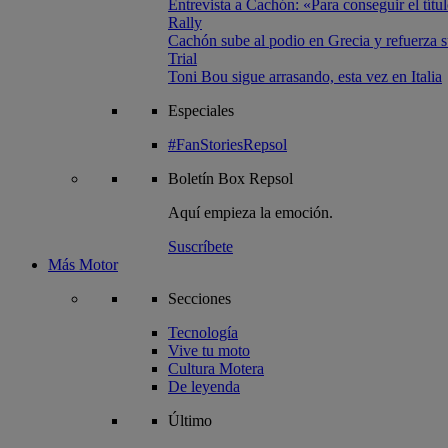
Entrevista a Cachón: «Para conseguir el títul
Rally
Cachón sube al podio en Grecia y refuerza su
Trial
Toni Bou sigue arrasando, esta vez en Italia
Especiales
#FanStoriesRepsol
Boletín
Box Repsol
Aquí empieza la emoción.
Suscríbete
Más Motor
Secciones
Tecnología
Vive tu moto
Cultura Motera
De leyenda
Último