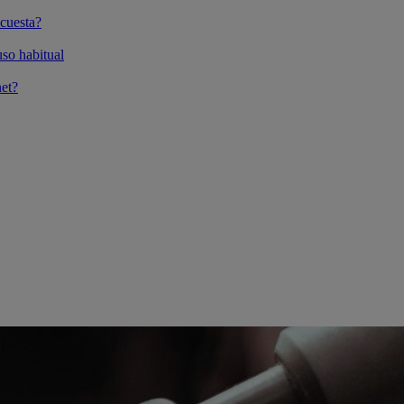
cuesta?
so habitual
et?