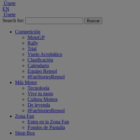
Únete
EN
Únete
Search for:
Competición
MotoGP
Rally
Trial
Vuelo Acrobático
Clasificación
Calendario
Equipo Repsol
#FanStoriesRepsol
Más Motor
Tecnología
Vive tu moto
Cultura Motera
De leyenda
#FanStoriesRepsol
Zona Fan
Entra en la Zona Fan
Fondos de Pantalla
Shop Box