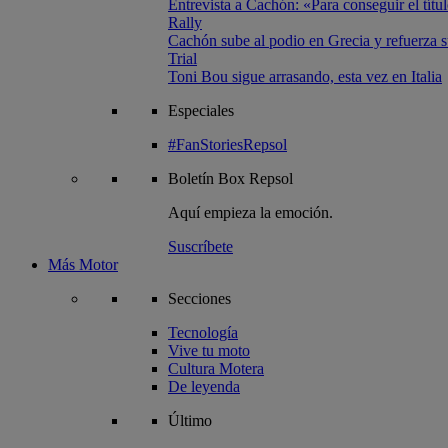
Entrevista a Cachón: «Para conseguir el títul
Rally
Cachón sube al podio en Grecia y refuerza su
Trial
Toni Bou sigue arrasando, esta vez en Italia
Especiales
#FanStoriesRepsol
Boletín
Box Repsol
Aquí empieza la emoción.
Suscríbete
Más Motor
Secciones
Tecnología
Vive tu moto
Cultura Motera
De leyenda
Último