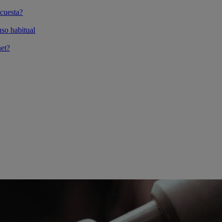
cuesta?
so habitual
et?