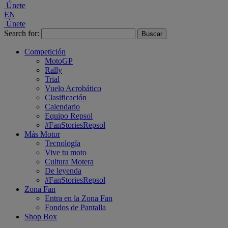
Únete
EN
Únete
Search for:
Competición
MotoGP
Rally
Trial
Vuelo Acrobático
Clasificación
Calendario
Equipo Repsol
#FanStoriesRepsol
Más Motor
Tecnología
Vive tu moto
Cultura Motera
De leyenda
#FanStoriesRepsol
Zona Fan
Entra en la Zona Fan
Fondos de Pantalla
Shop Box