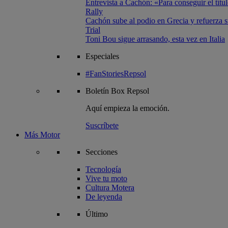
Entrevista a Cachón: «Para conseguir el títul
Rally
Cachón sube al podio en Grecia y refuerza su
Trial
Toni Bou sigue arrasando, esta vez en Italia
Especiales
#FanStoriesRepsol
Boletín
Box Repsol
Aquí empieza la emoción.
Suscríbete
Más Motor
Secciones
Tecnología
Vive tu moto
Cultura Motera
De leyenda
Último