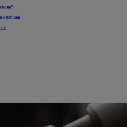
cuesta?
so habitual
et?