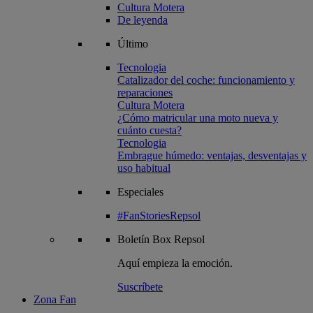
Cultura Motera
De leyenda
Último
Tecnologia
Catalizador del coche: funcionamiento y
reparaciones
Cultura Motera
¿Cómo matricular una moto nueva y
cuánto cuesta?
Tecnologia
Embrague húmedo: ventajas, desventajas y
uso habitual
Especiales
#FanStoriesRepsol
Boletín
Box Repsol
Aquí empieza la emoción.
Suscríbete
Zona Fan