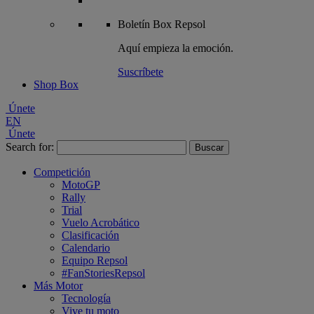
Boletín
Box Repsol
Aquí empieza la emoción.
Suscríbete
Shop Box
Únete
EN
Únete
Search for:
Competición
MotoGP
Rally
Trial
Vuelo Acrobático
Clasificación
Calendario
Equipo Repsol
#FanStoriesRepsol
Más Motor
Tecnología
Vive tu moto