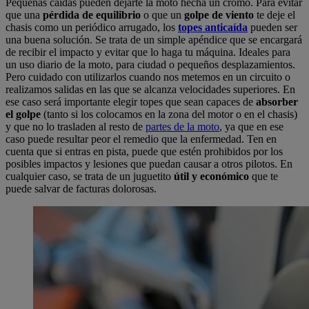
Pequeñas caídas pueden dejarte la moto hecha un cromo. Para evitar
que una
pérdida de equilibrio
o que un
golpe de viento
te deje el
chasis como un periódico arrugado, los
topes anticaída
pueden ser
una buena solución. Se trata de un simple apéndice que se encargará
de recibir el impacto y evitar que lo haga tu máquina. Ideales para
un uso diario de la moto, para ciudad o pequeños desplazamientos.
Pero cuidado con utilizarlos cuando nos metemos en un circuito o
realizamos salidas en las que se alcanza velocidades superiores. En
ese caso será importante elegir topes que sean capaces de
absorber
el golpe
(tanto si los colocamos en la zona del motor o en el chasis)
y que no lo trasladen al resto de
partes de la moto
, ya que en ese
caso puede resultar peor el remedio que la enfermedad. Ten en
cuenta que si entras en pista, puede que estén prohibidos por los
posibles impactos y lesiones que puedan causar a otros pilotos. En
cualquier caso, se trata de un juguetito
útil y económico
que te
puede salvar de facturas dolorosas.