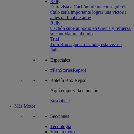
Rally
Entrevista a Cachón: «Para conseguir el
título sería importante lograr una victoria
antes de final de año»
Rally
Cachón sube al podio en Grecia y refuerza
su candidatura al título
Trial
Toni Bou sigue arrasando, esta vez en
Italia
Especiales
#FanStoriesRepsol
Boletín
Box Repsol
Aquí empieza la emoción.
Suscríbete
Más Motor
Secciones
Tecnología
Vive tu moto