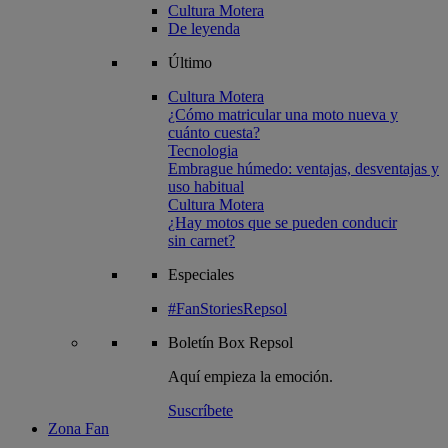
Cultura Motera
De leyenda
Último
Cultura Motera
¿Cómo matricular una moto nueva y
cuánto cuesta?
Tecnologia
Embrague húmedo: ventajas, desventajas y
uso habitual
Cultura Motera
¿Hay motos que se pueden conducir
sin carnet?
Especiales
#FanStoriesRepsol
Boletín
Box Repsol
Aquí empieza la emoción.
Suscríbete
Zona Fan