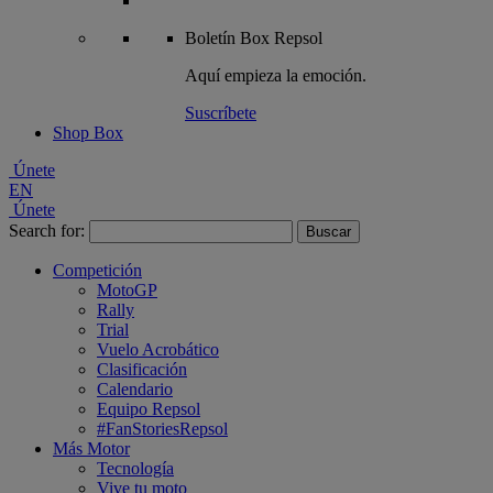
Boletín
Box Repsol
Aquí empieza la emoción.
Suscríbete
Shop Box
Únete
EN
Únete
Search for:
Competición
MotoGP
Rally
Trial
Vuelo Acrobático
Clasificación
Calendario
Equipo Repsol
#FanStoriesRepsol
Más Motor
Tecnología
Vive tu moto