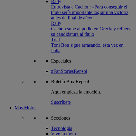
Rally
Entrevista a Cachón: «Para conseguir el
título sería importante lograr una victoria
antes de final de año»
Rally
Cachón sube al podio en Grecia y refuerza
su candidatura al título
Trial
Toni Bou sigue arrasando, esta vez en
Italia
Especiales
#FanStoriesRepsol
Boletín
Box Repsol
Aquí empieza la emoción.
Suscríbete
Más Motor
Secciones
Tecnología
Vive tu moto