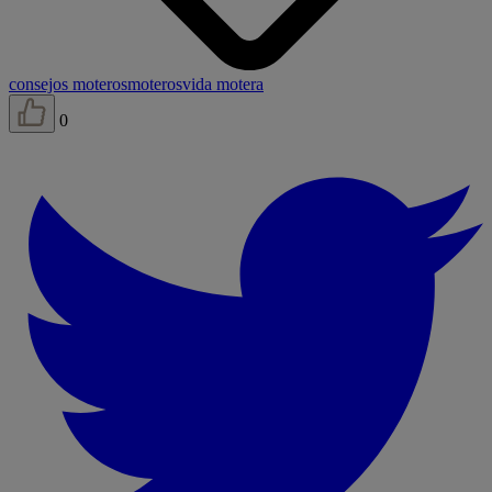
consejos moteros
moteros
vida motera
0