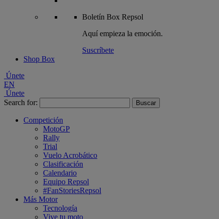
Boletín
Box Repsol
Aquí empieza la emoción.
Suscríbete
Shop Box
Únete
EN
Únete
Search for:
Competición
MotoGP
Rally
Trial
Vuelo Acrobático
Clasificación
Calendario
Equipo Repsol
#FanStoriesRepsol
Más Motor
Tecnología
Vive tu moto