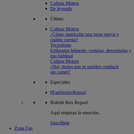
Cultura Motera
De leyenda
Último
Cultura Motera
¿Cómo matricular una moto nueva y
cuánto cuesta?
Tecnologia
Embrague húmedo: ventajas, desventajas y
uso habitual
Cultura Motera
¿Hay motos que se pueden conducir
sin carnet?
Especiales
#FanStoriesRepsol
Boletín
Box Repsol
Aquí empieza la emoción.
Suscríbete
Zona Fan