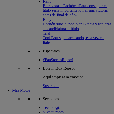
Rally
Entrevista a Cachón: «Para conseguir el
título sería importante lograr una victoria
antes de final de año»
Rally
Cachón sube al podio en Grecia y refuerza
su candidatura al título
Trial
Toni Bou sigue arrasando, esta vez en
Italia
Especiales
#FanStoriesRepsol
Boletín
Box Repsol
Aquí empieza la emoción.
Suscríbete
Más Motor
Secciones
Tecnología
Vive tu moto