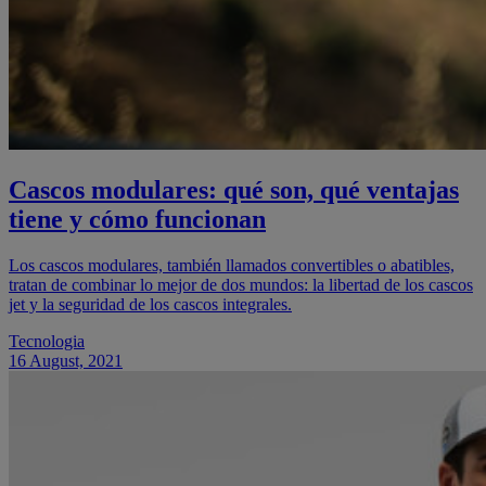
Cascos modulares: qué son, qué ventajas
tiene y cómo funcionan
Los cascos modulares, también llamados convertibles o abatibles,
tratan de combinar lo mejor de dos mundos: la libertad de los cascos
jet y la seguridad de los cascos integrales.
Tecnologia
16 August, 2021