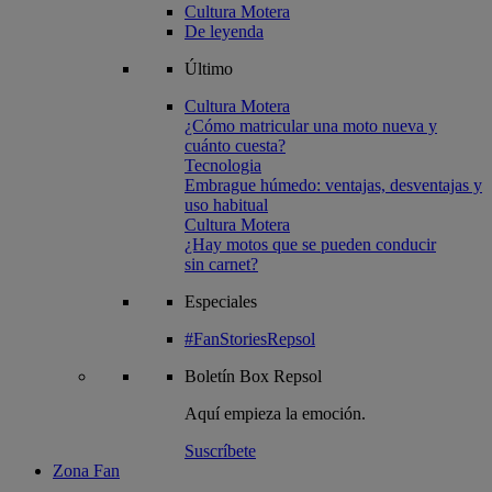
Cultura Motera
De leyenda
Último
Cultura Motera
¿Cómo matricular una moto nueva y
cuánto cuesta?
Tecnologia
Embrague húmedo: ventajas, desventajas y
uso habitual
Cultura Motera
¿Hay motos que se pueden conducir
sin carnet?
Especiales
#FanStoriesRepsol
Boletín
Box Repsol
Aquí empieza la emoción.
Suscríbete
Zona Fan