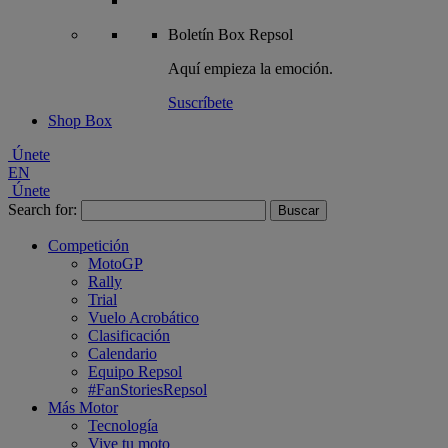
Boletín
Box Repsol
Aquí empieza la emoción.
Suscríbete
Shop Box
Únete
EN
Únete
Search for:
Competición
MotoGP
Rally
Trial
Vuelo Acrobático
Clasificación
Calendario
Equipo Repsol
#FanStoriesRepsol
Más Motor
Tecnología
Vive tu moto