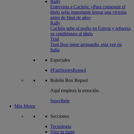
Rally
Entrevista a Cachón: «Para conseguir el
título sería importante lograr una victoria
antes de final de año»
Rally
Cachón sube al podio en Grecia y refuerza
su candidatura al título
Trial
Toni Bou sigue arrasando, esta vez en
Italia
Especiales
#FanStoriesRepsol
Boletín
Box Repsol
Aquí empieza la emoción.
Suscríbete
Más Motor
Secciones
Tecnología
Vive tu moto