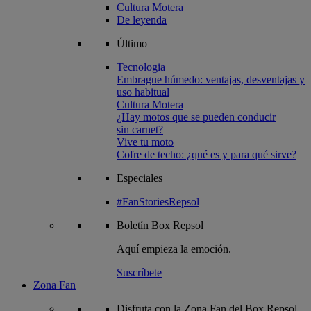
Cultura Motera
De leyenda
Último
Tecnologia
Embrague húmedo: ventajas, desventajas y
uso habitual
Cultura Motera
¿Hay motos que se pueden conducir
sin carnet?
Vive tu moto
Cofre de techo: ¿qué es y para qué sirve?
Especiales
#FanStoriesRepsol
Boletín
Box Repsol
Aquí empieza la emoción.
Suscríbete
Zona Fan
Disfruta con la Zona Fan del Box Repsol