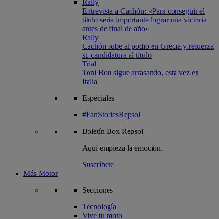
Rally
Entrevista a Cachón: «Para conseguir el
título sería importante lograr una victoria
antes de final de año»
Rally
Cachón sube al podio en Grecia y refuerza
su candidatura al título
Trial
Toni Bou sigue arrasando, esta vez en
Italia
Especiales
#FanStoriesRepsol
Boletín
Box Repsol
Aquí empieza la emoción.
Suscríbete
Más Motor
Secciones
Tecnología
Vive tu moto