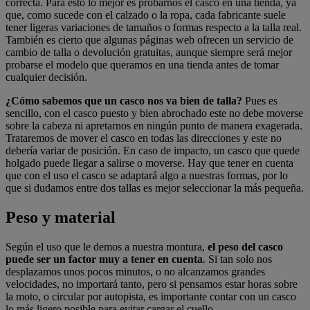
correcta. Para esto lo mejor es probarnos el casco en una tienda, ya
que, como sucede con el calzado o la ropa, cada fabricante suele
tener ligeras variaciones de tamaños o formas respecto a la talla real.
También es cierto que algunas páginas web ofrecen un servicio de
cambio de talla o devolución gratuitas, aunque siempre será mejor
probarse el modelo que queramos en una tienda antes de tomar
cualquier decisión.
¿Cómo sabemos que un casco nos va bien de talla?
Pues es
sencillo, con el casco puesto y bien abrochado este no debe moverse
sobre la cabeza ni apretarnos en ningún punto de manera exagerada.
Trataremos de mover el casco en todas las direcciones y este no
debería variar de posición. En caso de impacto, un casco que quede
holgado puede llegar a salirse o moverse. Hay que tener en cuenta
que con el uso el casco se adaptará algo a nuestras formas, por lo
que si dudamos entre dos tallas es mejor seleccionar la más pequeña.
Peso y material
Según el uso que le demos a nuestra montura,
el peso del casco
puede ser un factor muy a tener en cuenta
. Si tan solo nos
desplazamos unos pocos minutos, o no alcanzamos grandes
velocidades, no importará tanto, pero si pensamos estar horas sobre
la moto, o circular por autopista, es importante contar con un casco
lo más ligero posible para evitar cargar el cuello.