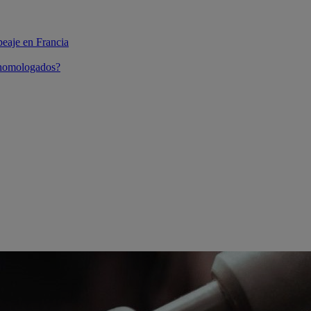
peaje en Francia
 homologados?