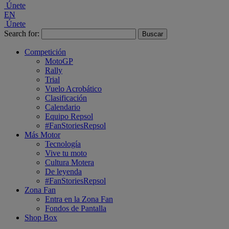
Únete
EN
Únete
Search for:
Competición
MotoGP
Rally
Trial
Vuelo Acrobático
Clasificación
Calendario
Equipo Repsol
#FanStoriesRepsol
Más Motor
Tecnología
Vive tu moto
Cultura Motera
De leyenda
#FanStoriesRepsol
Zona Fan
Entra en la Zona Fan
Fondos de Pantalla
Shop Box