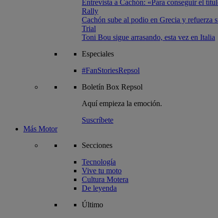
Entrevista a Cachón: «Para conseguir el títul
Rally
Cachón sube al podio en Grecia y refuerza su
Trial
Toni Bou sigue arrasando, esta vez en Italia
Especiales
#FanStoriesRepsol
Boletín
Box Repsol
Aquí empieza la emoción.
Suscríbete
Más Motor
Secciones
Tecnología
Vive tu moto
Cultura Motera
De leyenda
Último