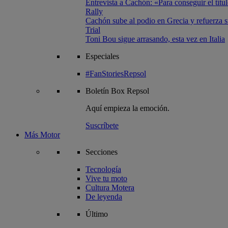
Entrevista a Cachón: «Para conseguir el títul
Rally
Cachón sube al podio en Grecia y refuerza su
Trial
Toni Bou sigue arrasando, esta vez en Italia
Especiales
#FanStoriesRepsol
Boletín
Box Repsol
Aquí empieza la emoción.
Suscríbete
Más Motor
Secciones
Tecnología
Vive tu moto
Cultura Motera
De leyenda
Último