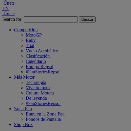
Únete
EN
Únete
Search for:
Competición
MotoGP
Rally
Trial
Vuelo Acrobático
Clasificación
Calendario
Equipo Repsol
#FanStoriesRepsol
Más Motor
Tecnología
Vive tu moto
Cultura Motera
De leyenda
#FanStoriesRepsol
Zona Fan
Entra en la Zona Fan
Fondos de Pantalla
Shop Box