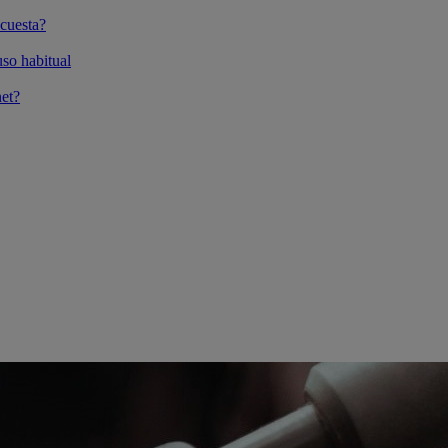
cuesta?
so habitual
et?